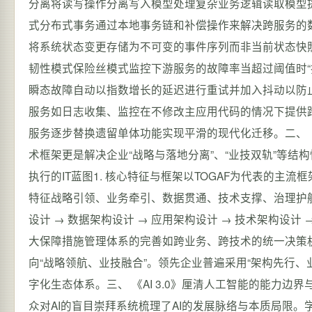
分离将读写操作分离写入模型处理复杂业务逻辑读取模型提供
式分布式事务通过本地事务链和补偿操作来解决跨服务的数据一
将系统状态变更存储为不可变的事件序列而非当前状态快照
韧性模式保险丝模式监控下游服务的故障率当超过阈值时“
瞬态故障自动以指数增长的延迟进行重试并加入抖动以防止重试
服务如日志收集、监控在不修改主应用代码的情况下提供跨领域功
服务逐步替换遗留单体功能实现平滑的现代化迁移。二、 
术框架更是解决企业“战略与落地分离”、“业技双轨”等
执行的IT蓝图1. 核心特征与框架以TOGAF为代表的
特征战略引领、业务牵引、数据贯通、技术支撑、治理护航。
设计 → 数据架构设计 → 应用架构设计 → 技术架构设
大保障措施管理体系的完善如跨业务、跨技术的统一决策机
向“战略领航、业技融合”。领先企业普遍采用“架构先行
字化生态体系。三、 《AI 3.0》厘清人工智能的能力边界
众对AI的盲目崇拜系统梳理了AI的发展脉络与本质局限。学习