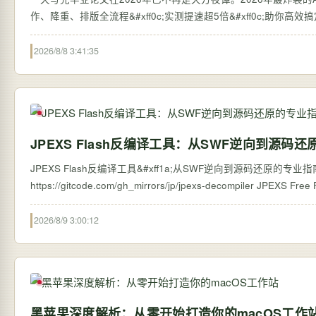
作、降重、排版全流程&#xff0c;实测提速超5倍&#xff0c;助你高
2026/8/8 3:41:35
JPEXS Flash反编译工具：从SWF逆向到源码
JPEXS Flash反编译工具&#xff1a;从SWF逆向到源码还原的专业指南 【免费下载链接
https://gitcode.com/g
2026/8/9 3:00:12
黑苹果深度解析：从零开始打造你的macOS工作