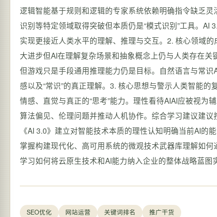
逻辑智能基于规则和逻辑的专家系统依赖明确指令缺乏灵活性
识别等特定领域取得突破但本质仍是“模式识别”工具。AI 
实现更接近人类水平的理解、推理与交互。2. 核心领域的成就
大进步但AI在理解复杂场景和抽象概念上仍与人类存在关键
但游戏只是手段通用推理能力仍是目标。自然语言与常识
感以及“常识”的真正理解。3. 核心思想与警示人类智能
情感、直觉与真正的“思考”能力。理性看待AIAI应被视
算法偏见、伦理问题并推动人机协作。综合学习建议建议按照
《AI 3.0》建立对智能技术本质的理性认知明确当前AI
掌握构建现代化、高可用系统的微观技术武器库理解如何
学习如何将云原生技术和AI能力纳入企业的整体战略蓝图
SEO优化
网站运营
关键词排名
推广干货