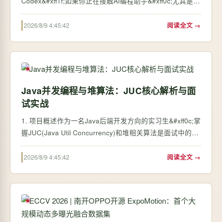
Codex&#xff1f;如果你正在接触AI编程助手&#xff0c;尤其是
OpenAI的Codex模型&#xff0c;你可能会发现&#xff0c;直接在
网页上使用它虽然方便&#xff0c;但效率有限。当你需要批量
2026/8/9 4:45:42
阅读全文 →
处理代码片段、自动化一些代码…
Java并发编程与堆算法：JUC核心解析与面
试实战
1. 项目概述作为一名Java后端开发方向的实习生&#xff0c;掌
握JUC(Java Util Concurrency)和堆相关算法是面试中的必
考内容。最近我在准备实习面试的过程中&#xff0c;制定了为
期5天的八股文背诵计划&#xff0c;今天是第5天&#xff0c;重点
2026/8/9 4:45:42
阅读全文 →
攻克了JUC包的核心知识点&#xf…