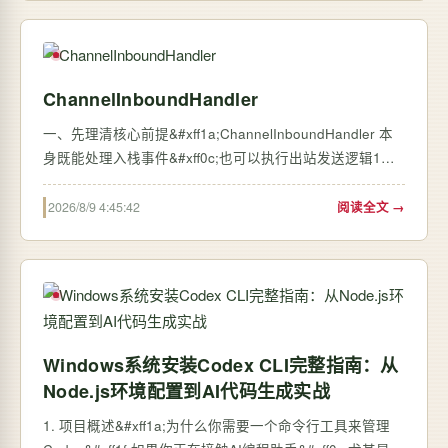
ChannelInboundHandler
一、先理清核心前提&#xff1a;ChannelInboundHandler 本
身既能处理入栈事件&#xff0c;也可以执行出站发送逻辑1、
为什么入栈 Handler 里既能写
channelRead/channelActive&#xff0c;又能调用
2026/8/9 4:45:42
阅读全文 →
ctx.writeAndFlush() 发数据
&#xff1f;&#xff08;1&#xff09;channelAct…
Windows系统安装Codex CLI完整指南：从
Node.js环境配置到AI代码生成实战
1. 项目概述&#xff1a;为什么你需要一个命令行工具来管理