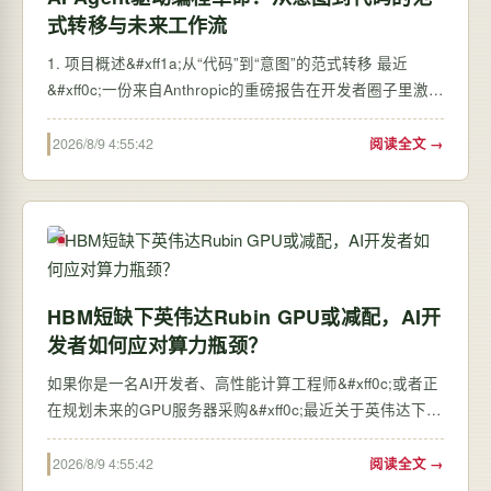
式转移与未来工作流
1. 项目概述&#xff1a;从“代码”到“意图”的范式转移 最近
&#xff0c;一份来自Anthropic的重磅报告在开发者圈子里激起
了不小的波澜。报告的核心观点直指人心&#xff1a;到2026
年&#xff0c;编程的本质将发生根本性改变&#xff0c;“人人都是
2026/8/9 4:55:42
阅读全文 →
开发者”这句喊了多年的口号…
HBM短缺下英伟达Rubin GPU或减配，AI开
发者如何应对算力瓶颈？
如果你是一名AI开发者、高性能计算工程师&#xff0c;或者正
在规划未来的GPU服务器采购&#xff0c;最近关于英伟达下一
代GPU架构“Rubin”的传闻&#xff0c;可能比任何技术更新都
更值得你关注。这不仅仅是一个产品规格的调整&#xff0c;它
2026/8/9 4:55:42
阅读全文 →
背后折射出的&#xff0c;是整个AI算…