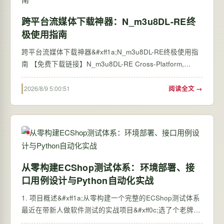
跨平台流媒体下载神器：N_m3u8DL-RE终
极使用指南
跨平台流媒体下载神器&#xff1a;N_m3u8DL-RE终极使用指
南 【免费下载链接】N_m3u8DL-RE Cross-Platform,
modern and powerful stream downloader for
MPD/M3U8/ISM. English/简体中文/繁體中文. 项目地址:
2026/8/9 5:00:51
阅读全文 →
https://gitcode.com/GitHub_Trending/nm3/N_m3u8DL-RE
你是…
从零构建ECShop测试体系：环境部署、接
口用例设计与Python自动化实战
1. 项目概述&#xff1a;从零构建一个完整的ECShop测试体系
最近在带新人做软件测试的实战项目&#xff0c;选了个老牌但
依然有生命力的靶子——ECShop电子商务系统。这个项目