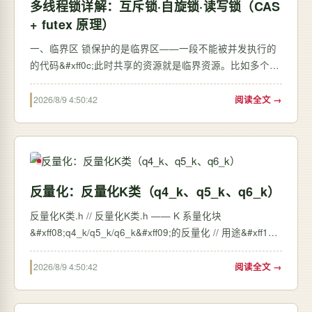
多线程锁详解：互斥锁·自旋锁·读写锁（CAS
+ futex 原理）
一、临界区 锁保护的是临界区——一段不能被并发执行的
的代码&#xff0c;此时共享的资源就是临界资源。比如多个线
程同时修改一个共享变量&#xff0c;线程通过数据的共享完成
交互&#xff0c;可不加锁就会数据竞争。 接下来&#xff0c;我将
2026/8/9 4:50:42
阅读全文 →
介绍三种常见的锁&#xff1a; 互斥…
反量化：反量化K类（q4_k、q5_k、q6_k）
反量化K类.h // 反量化K类.h —— K 系量化块
&#xff08;q4_k/q5_k/q6_k&#xff09;的反量化 // 用途&#xff1a;
把 K 系量化块&#xff08;每块 256 元素&#xff09;转为 f32 输
出。 // 布局&#xff08;本任务实测确认&#xff09;&#xff1a; //
2026/8/9 4:50:42
阅读全文 →
q4_k(144B)&#xff…