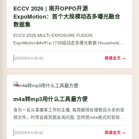
ECCV 2026 | 南开OPPO开源
ExpoMotion：首个大规模动态多曝光融合
数据集
ECCV 2026 MULTI-EXPOSURE FUSION
ExpoMotion&#xff1a;1738组动态多曝光数据 Householder
投影“筛掉”鬼影 大规模动态多曝光融合基准 Householder
正交投影网络同时解决极端曝光、运动鬼影与高频细节丢
2026/8/9 4:45:42
阅读全文 →
失 图1 ExpoMotion 既包括真实的运动、可控制的运动、极
强的光线以…
m4a转mp3用什么工具最方便
身为一名从事播客工作的主播, 每周都得处理数目众多的音
频文件。时常会碰到朋友询问我, 怎样把m4a格式的音频转
变成mp3格式, 实际上这个问题并不复杂, 重点在于要挑选
正确的工具。 大量音乐爱好者的手机里存的大多是m4a格
2026/8/9 4:45:42
阅读全文 →