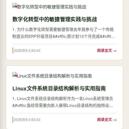
数字化转型中的敏捷管理实践与挑战
1. 为什么数字化转型需要敏捷管理去年我参与了一个传统
制造业的ERP升级项目&#xff0c;原计划12个月完成&#xff0c;
结果18个月后还在反复修改需求。客户抱怨交付太慢
&#xff0c;开发团队则疲于应付不断变更的业务流程。这种场
2026/8/9 4:50:42
阅读全文 →
景在数字化转型中实在太常见了——当企业从纸质…
Linux文件系统目录结构解析与实用指南
1. Linux文件系统目录结构解析作为一名Linux系统管理员
&#xff0c;我经常需要向新人解释Linux目录结构的独特设
计。与Windows系统不同&#xff0c;Linux采用了一种被称
为"Filesystem Hierarchy Standard"(FHS)的目录组织方式
2026/8/9 4:50:42
阅读全文 →
&#xff0c;这种结构看似复杂&#xff0…