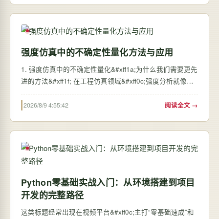
强度仿真中的不确定性量化方法与应用
1. 强度仿真中的不确定性量化&#xff1a;为什么我们需要更先
进的方法&#xff1f; 在工程仿真领域&#xff0c;强度分析就像给
结构做"数字体检"。但传统仿真有个致命盲点——我们总假
设输入参数是确定的&#xff0c;而现实中材料属性、载荷条
2026/8/9 4:55:42
阅读全文 →
件、制造公差都存在天然…
Python零基础实战入门：从环境搭建到项目
开发的完整路径
这类标题经常出现在视频平台&#xff0c;主打“零基础速成”和