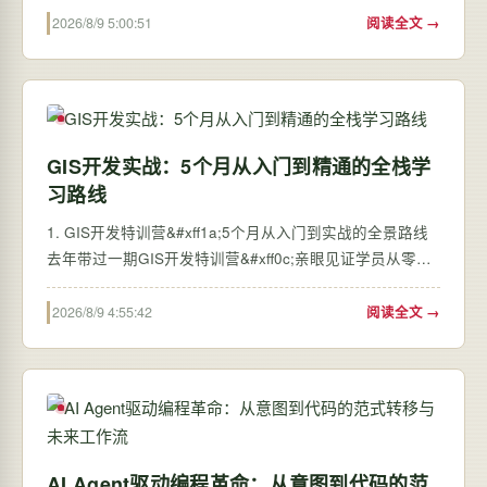
标题“ECShop电子商务系统__软件测试作业”背后&#xff0c;
2026/8/9 5:00:51
阅读全文 →
其实是一个相当经典的测试工程师能力闭环&…
GIS开发实战：5个月从入门到精通的全栈学
习路线
1. GIS开发特训营&#xff1a;5个月从入门到实战的全景路线
去年带过一期GIS开发特训营&#xff0c;亲眼见证学员从零基
础到能独立完成空间分析项目的蜕变。这个5个月的学习计
划不是拍脑袋决定的——它浓缩了企业招聘需求和实际项
2026/8/9 4:55:42
阅读全文 →
目经验&#xff0c;下面我就拆解这套被验证过的培…
AI Agent驱动编程革命：从意图到代码的范