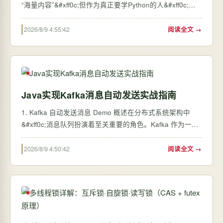
“海量内容”&#xff0c;但作为真正要学Python的人&#xff0c;我
更建议你先冷静下来&#xff0c;别被“500集”、“七天大神”这些
词带偏。学编程&#xff0c;尤其是Python&#xff0c;核心不是看
2026/8/9 4:55:42
阅读全文 →
多少集视频&…
Java实现Kafka消息自动发送实战指南
1. Kafka 自动发送消息 Demo 概述在分布式系统架构中
&#xff0c;消息队列扮演着至关重要的角色。Kafka 作为一款
高性能、高吞吐量的分布式消息系统&#xff0c;已经成为现代
互联网企业的基础设施标配。这个 Demo 将展示如何用
2026/8/9 4:50:42
阅读全文 →
Java 语言实现 Kafka 消息的自动发送功能&#xf…