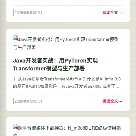
最常用的交互式调试工具。这个看起来简单的命令行界面
&#xff0c;实际上藏着不少提升开发效率的玄机。默认的>提
2026/8/9 5:00:51
阅读全文 →
示符虽然能用&#xff0c;但当你同时打开…
Java开发者实战：用PyTorch实现
Transformer模型与生产部署
1. 从Java视角看Transformer&#xff1a;为什么是AI Infra 3.0
的基石&#xff1f;如果你是一名Java开发者&#xff0c;或者正在
学习Java&#xff0c;当听到“Transformer”这个词时&#xff0c;第
一反应可能不是那个变形金刚&#xff0c;而是那个在AI领域掀
2026/8/9 5:00:51
阅读全文 →
起革命、让ChatGPT和…