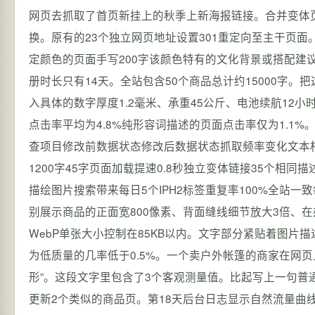
网页去抓取了首页新挂上的秋季上新海报链接。合并变体页
换。原有的23个独立网页地址设置301重定向至主干页面
定颜色的页面手写200字该颜色特有的文化背景或搭配建议
册时长只有14天。全站包含50个商品总计约15000字。把这
入具体的数字厚度1.2毫米、承重45公斤、电池续航12
点击率平均为4.8%纯形容词描述的页面点击率仅为1.1%
查项目修改前数据状态修改后数据状态抓取频率变化文本相
1200字45字页面加载提速0.8秒独立变体链接35个相同描
描绘图片搜索带来每日5个IPH2标签重复率100%全站
别展示商品的正面宽800像素、背面缝线细节放大3倍、
WebP单张大小控制在85KB以内。文字部分紧贴着图片
为低质量的几率低于0.5%。一个卖户外帐篷的商家在网页
形”。这段文字里包含了3个客观测量值。比起写上一句
更新2个类似的商品页。第18天后台日志显示自然流量曲