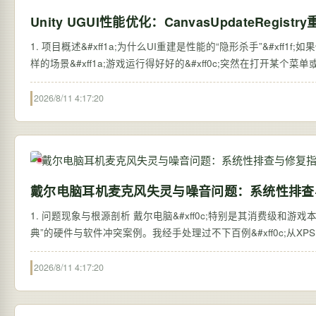
Unity UGUI性能优化：CanvasUpdateRegi
1. 项目概述&#xff1a;为什么UI重建是性能的“隐形杀手”&#xff1f;
样的场景&#xff1a;游戏运行得好好的&#xff0c;突然在打开某个菜单
2026/8/11 4:17:20
戴尔电脑耳机麦克风失灵与噪音问题：系统性排查
1. 问题现象与根源剖析 戴尔电脑&#xff0c;特别是其消费级和游戏本
典”的硬件与软件冲突案例。我经手处理过不下百例&#xff0c;从XPS
2026/8/11 4:17:20