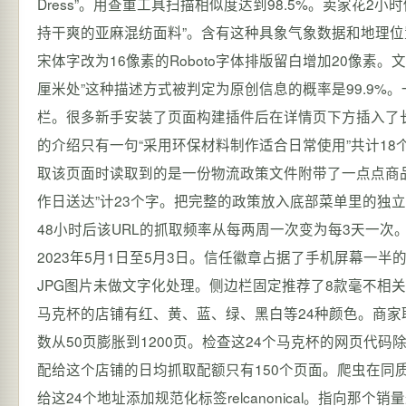
Dress”。用查重工具扫描相似度达到98.5%。卖家花2小
持干爽的亚麻混纺面料”。含有这种具象气象数据和地理位
宋体字改为16像素的Roboto字体排版留白增加20像素
厘米处”这种描述方式被判定为原创信息的概率是99.9%。
栏。很多新手安装了页面构建插件后在详情页下方插入了长达
的介绍只有一句“采用环保材料制作适合日常使用”共计1
取该页面时读取到的是一份物流政策文件附带了一点点商品名
作日送达”计23个字。把完整的政策放入底部菜单里的独
48小时后该URL的抓取频率从每两周一次变为每3天一
2023年5月1日至5月3日。信任徽章占据了手机屏幕一半的
JPG图片未做文字化处理。侧边栏固定推荐了8款毫不相关的B
马克杯的店铺有红、黄、蓝、绿、黑白等24种颜色。商
数从50页膨胀到1200页。检查这24个马克杯的网页代码除了
配给这个店铺的日均抓取配额只有150个页面。爬虫在同
给这24个地址添加规范化标签relcanonical。指向