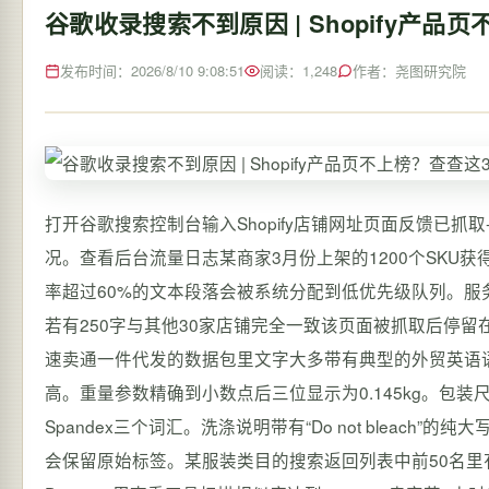
谷歌收录搜索不到原因 | Shopify产
发布时间：2026/8/10 9:08:51
阅读：1,248
作者：尧图研究院
打开谷歌搜索控制台输入Shopify店铺网址页面反馈已抓
况。查看后台流量日志某商家3月份上架的1200个SKU
率超过60%的文本段落会被系统分配到低优先级队列。服
若有250字与其他30家店铺完全一致该页面被抓取后停
速卖通一件代发的数据包里文字大多带有典型的外贸英语语法瑕疵。包含“
高。重量参数精确到小数点后三位显示为0.145kg。包装尺寸标为20c
Spandex三个词汇。洗涤说明带有“Do not bleach”的
会保留原始标签。某服装类目的搜索返回列表中前50名里有38个网页使