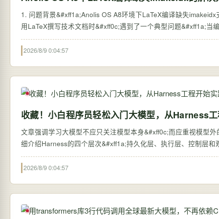
1. 问题背景&#xff1a;Anolis OS A8环境下LaTeX编译缺失imakei
用LaTeX撰写技术文档时&#xff0c;遇到了一个典型问题&#xff1a;当编译包
2026/8/9 0:04:57
收藏！小白程序员轻松入门大模型，从Harness
文章强调学习大模型不应只关注模型本身&#xff0c;而应重视模型外的系统搭建&#
细介绍Harness的四个层次&#xff1a;持久化层、执行层、控制
2026/8/9 0:04:57