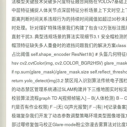
法模型关键技术突破多尺度特征融合网络在YOLOv7基础
中层特征捕捉人体关节点深层特征分析场景上下文时空上
距离判断时间关系违规行为的持续时间阈值如超过30秒未戴帽
时处理。针对煤矿特殊场景我们构建了包含12万张标注图
直射干扰3. 典型违规场景的算法实现细节3.1 安全帽
帽顶特征缺失多人重叠时的遮挡问题我们的解决方案class HelmetDetector:
占比阈值 self.shape_encoder ResNet18() # 头盔几何
hsv cv2.cvtColor(img, cv2.COLOR_BGR2HSV) glare_m
if np.sum(glare_mask)/glare_mask.size self.reflect_thr
return yolo_detect(img)3.2 禁区闯入识别
的动态禁区管理系统通过SLAM构建井下三维地图实时标定
校验算法流程graph TD A[视频帧输入] -- B(人体检测) B -- C
F{是否有作业权限} F --|无| G[声光报警] F --|有|
极端复杂我们开发了动态参数调整策略环境类型图像增强方案
部过曝修复伽马校正Glare-mode粉尘弥漫去雾算法对比度增强