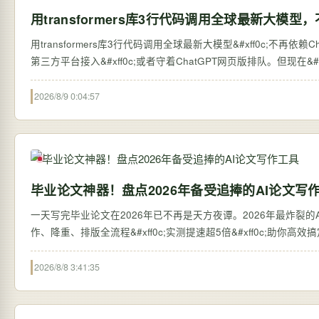
用transformers库3行代码调用全球最新大模型，
用transformers库3行代码调用全球最新大模型&#xff0c;不再依赖ChatGPT网页版 过去&#xff0c;想体验全球最新的大语言
第三方平台接入&#xff0c;或者守着ChatGPT网页版排队。但现在&#xff0c;
2026/8/9 0:04:57
毕业论文神器！盘点2026年备受追捧的AI论文写
一天写完毕业论文在2026年已不再是天方夜谭。2026年最炸裂的AI论
作、降重、排版全流程&#xff0c;实测提速超5倍&#xff0c;助你高
2026/8/8 3:41:35