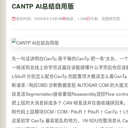
CANTP AI总结自用版
发布时间：2026/8/9 2:58:06
阅读：1,248
作者：尧图研究院
先一句话讲明白CanTp 是干嘛的CanTp 把一条“太长、一个 CAN 帧装不下”的消息切成多帧发出去接收端再把它拼回来。你可以把它理解成PduR快递平台告诉你“有个大包裹要发 / 有个大包裹要收”CanTp打包拆包员 调度员LSduR / CAN Driver负责真正把一帧一帧送到总线上你学完这篇应该能搞懂什么学完后你应该能回答这些问题为什么需要 CanTpSF / FF / CF / FC 分别是什么多帧发送到底怎么走为什么会有 BS、STmin、N_As、N_Bs、N_Cr 这些定时器CanTp 在 AUTOSAR 栈里的位置是什么CanTp 和 PduR、LSduR 分别怎么配合CanTp 的配置项大概该怎么看CanTp 常见错误和超时是什么意思一、先建立直觉为什么会有 CanTp1.1 没有 CanTp 会怎样经典 CAN 一帧能装的数据很少经典 CAN通常最多8 字节CAN FD最多64 字节但是很多上层消息会更长比如UDS 诊断请求 / 响应OBD 诊断数据某些 AUTOSAR COM 的大报文假设你要发20 字节经典 CAN 一帧装不下那怎么办答案就是CanTp 把 20 字节拆成好几帧发。1.2 文档里怎么说文档第 1 章明确说了CanTp 位于PDU Router和L-SDU RouterLSduR之间主要目的就是分段发送Segmentation接收重组Reassembly流控Flow control分段会话中的错误检测1.3 通俗类比你要寄一个大箱子但快递车一次只能装一个小盒子大箱子 N-SDU完整消息小盒子 N-PDU单帧/分段帧打包拆包的人 CanTp本节自测Q1CanTp 最核心的作用是什么A把上层的大消息拆成多个 CAN 帧发送并在接收端拼回来。Q2为什么不是上层自己拆A因为 AUTOSAR 把这个职责放在传输层 CanTp统一处理分段、重组、流控、超时和错误。二、CanTp 在 AUTOSAR 里面到底在哪2.1 位置关系你可以先记这个简单图text复制代码上层模块DCM / COM / PduR ↑ PduR ↑ CanTp ↑ LSduR ↑ CAN Driver / CAN总线文档里写得很明确CanTp 在 PduR 和 LSduR 之间PduR 决定这个 I-PDU 是否需要走 Transport ProtocolLSduR 负责把 TP 帧真正送到底层 CAN 通道2.2 你要先分清 3 个词这是初学 CanTp 最容易乱的地方。1N-SDU完整消息从 CanTp 视角看的一整条业务数据。比如你要发一条 50 字节的 UDS 请求这 50 字节就是一个N-SDU。2N-PDU传输层的一帧。也就是 SF / FF / CF / FC 这些帧。3L-SDU从LSduR视角看的下层数据单元。可以近似理解为“给底层发送的一帧”。2.3 一句话记忆N-SDU 整包N-PDU 分包后的单片L-SDU 从 LSduR 角度看的发送对象本节自测Q1CanTp 上面是谁APduR。Q2CanTp 下面是谁ALSduR。Q3N-SDU 和 N-PDU 区别AN-SDU 是完整消息N-PDU 是分段后的单帧。三、CanTp 最重要的四种帧SF / FF / CF / FC这是全模块最核心的东西。3.1 SFSingle Frame单帧。当消息够短能直接塞进一个 CAN 帧时就发SF。什么时候用数据长度装得下当前 N-PDU通俗理解“这单货不大一个箱子装完直接发走。”3.2 FFFirst Frame首帧。当消息太长不能一个帧发完时发送端先发一个FF。FF 干嘛告诉对方“我要开始发一个大消息了”还要带上整个消息总长度第一部分数据通俗理解“第一箱先到并告诉你总共要来多少箱。”3.3 CFConsecutive Frame连续帧。FF 发出去后后面的数据就一帧一帧用CF发。CF 干嘛继续承载剩余数据带有SNSequence Number序号SN 干嘛让接收方知道这是不是下一片有没有丢片有没有乱序通俗理解“第二箱、第三箱、第四箱……连续到货并且每箱有编号。”3.4 FCFlow Control流控帧。这是接收端发给发送端的控制帧。FC 的作用接收端告诉发送端CTSContinue To Send继续发WAIT先等等我缓冲区不够OVFLW别发了我接不下FC 还带两个重要参数BSBlock SizeSTmin后面我会详细讲。通俗理解接收端在说“继续发”“先暂停一下”“我彻底放不下了别发了”本节自测Q1如果消息很短只需要哪种帧ASF。Q2多帧发送时第一帧是什么AFF。Q3后续数据帧是什么ACF。Q4接收端用什么控制发送端快慢AFC。四、一条大消息是怎么发出去的我们用一个最经典例子经典 CAN普通寻址发送 20 字节数据4.1 发送步骤总览第一步上层调用CanTp_Transmit()上层经由 PduR说“我要发 20 字节。”CanTp 接到请求后先判断能不能一个 SF 发完如果不能就走多帧20 字节显然放不下一个经典 CAN 帧所以启动多帧发送第二步发 FFFF 里放总长度信息第一段数据在经典 CAN、普通寻址下FF 常见就是先带一部分数据出去。第三步等接收端回 FC接收端收到 FF 后不会让你无脑一直发而是先根据自己的缓冲情况回FC继续发一次允许发几帧两帧之间要隔多久第四步发送 CF发送端收到 FC 后开始发后续 CFCF1CF2CF3…直