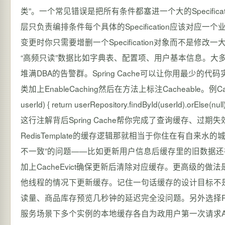
类”。一个常见错误是把所有条件都塞进一个大的Specifica
层只负责编排条件每个具体的Specification应该对应一个业务含
变更时你只需要增删一个Specification对象而不是修改一大
“高频只读”数据比如字典表、配置项、用户基本信息。大
堆满DBA的告警群。Spring Cache可以让你用最少
类加上EnableCaching然后在方法上标注Cacheable。例Cacheable(v
userId) { return userRepository.findById(u
这行注解背后Spring Cache帮你完成了查询缓存、过期
RedisTemplate的缓存逻辑那就相当于你住在有自
不一致”的问题——比如更新用户信息后缓存里的旧数据
加上CacheEvict确保更新后清除对应缓存。更高级的做法
他线程的情况下更新缓存。记住一句话缓存的设计目标不是“
读量、商品库存预览几秒钟的延迟完全没问题。另外选择Redis
服务场景下多个实例的本地缓存各自为政用户第一次请求A