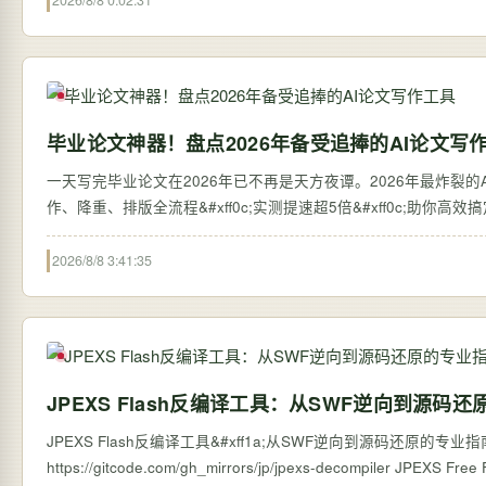
2026/8/8 0:02:31
毕业论文神器！盘点2026年备受追捧的AI论文写
一天写完毕业论文在2026年已不再是天方夜谭。2026年最炸裂的AI论
作、降重、排版全流程&#xff0c;实测提速超5倍&#xff0c;助你高
2026/8/8 3:41:35
JPEXS Flash反编译工具：从SWF逆向到源码
JPEXS Flash反编译工具&#xff1a;从SWF逆向到源码还原的专业指南 【免费下载链接
https://gitcode.com/g