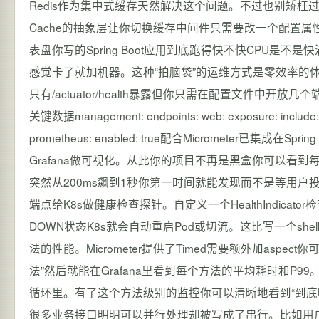
Redis作为集中式缓存天然解决这个问题。不过也别矫枉过正单
Cache的抽象层让你切换缓存中间件只需要改一个配置属性——这
表盘你写的Spring Boot应用到底跑得快不快CPU是
感觉卡了就加机器。这种“拍脑袋”的运维方式是零效率的体现。Sp
只有/actuator/health暴露但你只需在配置文件中
关键数据management: endpoints: web: exposure: include: he
prometheus: enabled: true配合Micrometer已集成
Grafana做可视化。从此你的项目不再是黑盒你可以看到
突然从200ms飙到1秒你第一时间就能发现而不是等用户投诉“系统好
端点给K8s做健康检查探针。自定义一个HealthIndica
DOWN状态K8s就会自动重启Pod或切流。这比写一个she
法的性能。Micrometer提供了Timed需要额外加aspe
法”然后就能在Grafana里看到每个方法的平均耗时和P
循环里。有了这个方法级别的监控你可以清晰地看到“到底哪
很多业务接口明明可以并行处理却被写成了串行。比如用