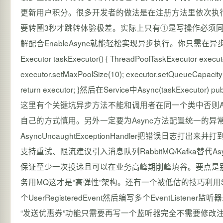
更新用户积分。很多开发者的做法是在注册方法里依次执行
要转圈3秒才跳转体验极差。实际上只有①是写操作必须同步返回
解配合EnableAsync就能轻松实现异步执行。你只需在异步方法上标
Executor taskExecutor() { ThreadPoolTaskExecutor execut
executor.setMaxPoolSize(10); executor.setQueueCapacity(1
return executor; }然后在Service中Async(taskExecutor) 
这里有个关键坑异步方法不能和调用者在同一个类中否则Asyn
自己的方式慎用。另外一定要为Async方法配置统一的
AsyncUncaughtExceptionHandler把错
支持重试、限流建议引入消息队列RabbitMQ/Kafka替代
保证至少一次投递且可以在业务高峰期削峰填谷。要点是别遇
务用MQ这才是“高弹性”架构。还有一个被低估的技巧利用Spring的
个UserRegisteredEvent然后编写多个EventLi
“发送优惠券”功能只需要再写一个监听器完全不需要修改