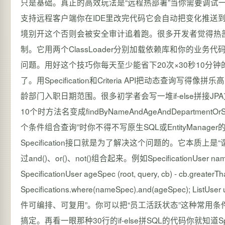
只是基础。真正的高效玩法是“远程热部署”当你需要调试一台测试服
支持远程客户端你在IDE里改完代码它会自动把变化推送
境别开这个否则会被安全审计追着跑。很多开发者觉得热部署
制。它用两个ClassLoader分别加载依赖库和你的业
问题。用好这个技巧你每天至少能省下20次×30秒10分
了。用Specification和Criteria API把动态
龄部门入职日期范围。很多初学者会写一堆if-else拼接JPA方法名
10个时方法名变成findByNameAndAgeAndDepartm
个条件组合查询”时你不得不写原生SQL或EntityManager的c
Specification接口就是为了解决这个问题的。它本质上是
过and()、or()、not()组合起来。例如SpecificationUser nameSpec 
SpecificationUser ageSpec (root, query, cb) - cb.greaterT
Specifications.where(nameSpec).and(ageSpec); Lis
件可编排、可复用”。你可以把“员工活跃状态”这种常用条件
搞定。再看一眼那种30行的if-else拼SQL的代码你就知道Spec