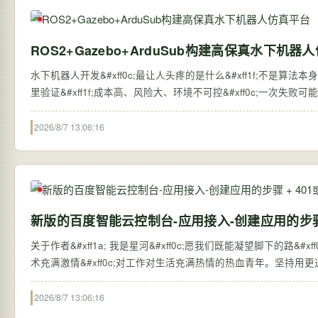
ROS2+Gazebo+ArduSub构建高保真水下机器
水下机器人开发&#xff0c;最让人头疼的是什么&#xff1f;不是算法本
里验证&#xff1f;成本高、风险大、环境不可控&#xff0c;一次
2026/8/7 13:06:16
新版的百度智能云控制台-应用接入-创建应用的步骤
关于作者&#xff1a; 我是星河&#xff0c;愿我们既能凝望脚下的路&
术充满激情&#xff0c;对工作对生活充满热情的热血青年。坚持用更
2026/8/7 13:06:16