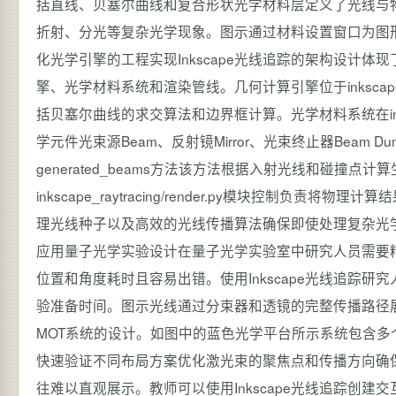
括直线、贝塞尔曲线和复合形状光学材料层定义了光线与
折射、分光等复杂光学现象。图示通过材料设置窗口为图
化光学引擎的工程实现Inkscape光线追踪的架构设计
擎、光学材料系统和渲染管线。几何计算引擎位于inkscape_rayt
括贝塞尔曲线的求交算法和边界框计算。光学材料系统在inkscape_r
学元件光束源Beam、反射镜Mirror、光束终止器Beam Dum
generated_beams方法该方法根据入射光线和碰撞
inkscape_raytracing/render.py模块控制负责
理光线种子以及高效的光线传播算法确保即使处理复杂光
应用量子光学实验设计在量子光学实验室中研究人员需要
位置和角度耗时且容易出错。使用Inkscape光线追踪
验准备时间。图示光线通过分束器和透镜的完整传播路径
MOT系统的设计。如图中的蓝色光学平台所示系统包含多个
快速验证不同布局方案优化激光束的聚焦点和传播方向确
往难以直观展示。教师可以使用Inkscape光线追踪创