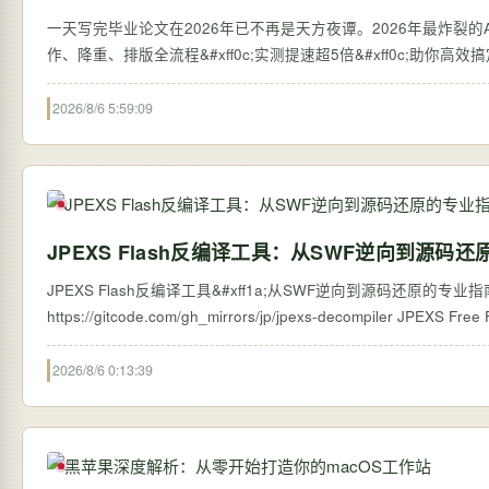
一天写完毕业论文在2026年已不再是天方夜谭。2026年最炸裂的AI论
作、降重、排版全流程&#xff0c;实测提速超5倍&#xff0c;助你高
2026/8/6 5:59:09
JPEXS Flash反编译工具：从SWF逆向到源码
JPEXS Flash反编译工具&#xff1a;从SWF逆向到源码还原的专业指南 【免费下载链接
https://gitcode.com/g
2026/8/6 0:13:39