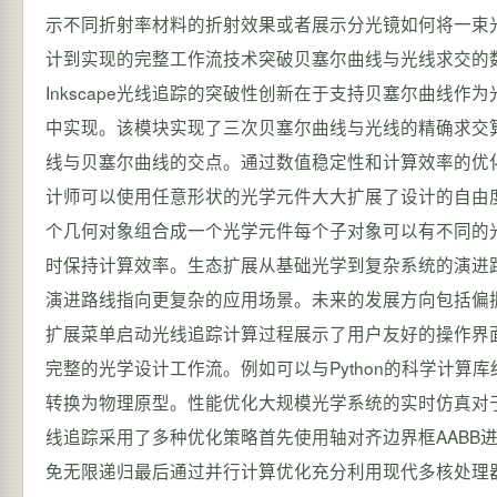
示不同折射率材料的折射效果或者展示分光镜如何将一束
计到实现的完整工作流技术突破贝塞尔曲线与光线求交的
Inkscape光线追踪的突破性创新在于支持贝塞尔曲线作为光学界面这在inksca
中实现。该模块实现了三次贝塞尔曲线与光线的精确求交
线与贝塞尔曲线的交点。通过数值稳定性和计算效率的优
计师可以使用任意形状的光学元件大大扩展了设计的自由
个几何对象组合成一个光学元件每个子对象可以有不同的
时保持计算效率。生态扩展从基础光学到复杂系统的演进
演进路线指向更复杂的应用场景。未来的发展方向包括偏
扩展菜单启动光线追踪计算过程展示了用户友好的操作界面在
完整的光学设计工作流。例如可以与Python的科学计算
转换为物理原型。性能优化大规模光学系统的实时仿真对于包
线追踪采用了多种优化策略首先使用轴对齐边界框AABB
免无限递归最后通过并行计算优化充分利用现代多核处理器的计算能力。在in