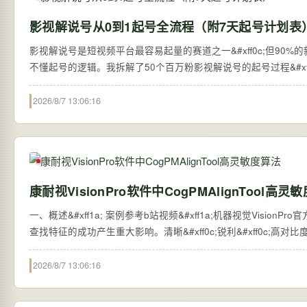
影视解说号从0到1起号全流程（附7天起号计划表
影视解说号是短视频平台最容易起量的赛道之一&#xff0c;但90%的新
不懂起号的逻辑。我拆解了50个百万粉影视解说号的起号过程&#xf
2026/8/7 13:06:16
康耐视VisionPro软件中CogPMAlignTool高灵
一、概述&#xff1a; 案例参考b站视频&#xff1a;机器视觉VisionPro官方案例教程5高灵敏度算法使用_哔哩哔哩_bilibili 图像质量会对PatMax在图像中
查找特征的成功产生重大影响。清晰&#xff0c;锐利&#xff0c;高对
2026/8/7 13:06:16