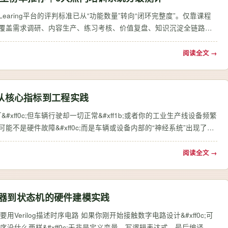
-Learing平台的评判标准已从“功能数量”转向“闭环完整度”。仅靠课程
;无法覆盖需求调研、内容生产、练习考核、价值复盘、知识沉淀全链路
本文以培训平台闭环…
阅读全文 →
从核心指标到工程实践
ff0c;但车辆行驶却一切正常&#xff1b;或者你的工业生产线设备频繁
很可能不是硬件故障&#xff0c;而是车辆或设备内部的“神经系统”出现了问
CAN总线 …
阅读全文 →
寄存器到状态机的硬件建模实践
需要用Verilog描述时序电路 如果你刚开始接触数字电路设计&#xff0c;可
程序没什么两样&#xff0c;无非是定义变量、写逻辑表达式、最后编译运