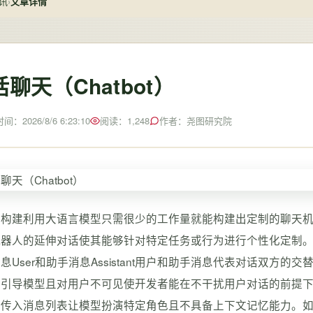
讯
›
文章详情
聊天（Chatbot）
：2026/8/6 6:23:10
阅读：1,248
作者：尧图研究院
本构建利用大语言模型只需很少的工作量就能构建出定制的聊天
器人的延伸对话使其能够针对特定任务或行为进行个性化定制。一个优秀
息User和助手消息Assistant用户和助手消息代表对话双
引导模型且对用户不可见使开发者能在不干扰用户对话的前提下精
传入消息列表让模型扮演特定角色且不具备上下文记忆能力。如果