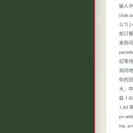
输入中提供
{rol
么?} ]
如订餐
准则问候
pane
后等
询问地
你的回
大、中、
菇 1.
1.00 瓶
pn.wid
inp, p