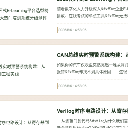
随着数字化人力升级深入&#xff0c;企业E
播放、在线考试的单点工具&#xff0c
&#xff0c;极易沦为低使用率的摆设。
2026/8/6 14:58:06
CAN总线实时预警系统构建：
如果你的汽车仪表盘突然亮起一堆故障灯&#x
报错&#xff0c;却找不到具体原因——这
题。这个神经系统&#xff0c;就是 
2026/8/6 14:58:06
Verilog时序电路设计：从
1. 从逻辑门到代码&#xff1a;为什么我们
能会觉得用Verilog写代码和用C语言写