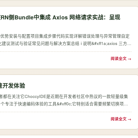
ony 在RN侧Bundle中集成 Axios 网络请求实战：呈现
建议测试与验证常见问题与解决方案总结 ℹ️ 说明&#xff1a;axios 三方库
0c;可直…
阅读全文 →
极速开发体验
为什么开发者都在关注它ChoccyIDE是近期在开发者社区中热议的一款轻量级集
;。作为一个专注于快速编码体验的工具&#xff0c;它特别适合需要频繁切换项目
occyIDE是在…
阅读全文 →