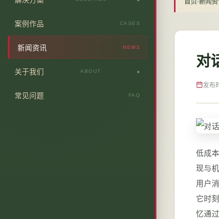
首页
›
新闻资
营销型网站优化
站内SEO深度优化
行业解决方案
案例作品
CASES
品牌型网站定制
关键词排名提升
建站推广闭环服务
新闻资讯
NEWS
电商站群搭建
对话
信息流精准引流
中小品牌线上拓客
关于我们
H5/落地页/活动页
ABOUT
多渠道推广方案
企业全网品牌曝光
发布时间
公司简介
常见问题
定制站流量变现
FAQ
推广数据复盘
核心团队
建站推广一体化
服务流程
收费标准
低成
现与机
资质荣誉
用户消
联系我们
它时刻
忆通过