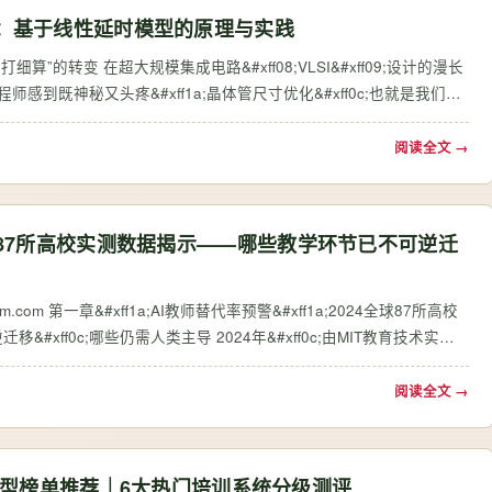
化：基于线性延时模型的原理与实践
精打细算”的转变 在超大规模集成电路&#xff08;VLSI&#xff09;设计的漫长
程师感到既神秘又头疼&#xff1a;晶体管尺寸优化&#xff0c;也就是我们常
阅读全文 →
全球87所高校实测数据揭示——哪些教学环节已不可逆迁
a;2024全球87所高校
xff0c;哪些仍需人类主导 2024年&#xff0c;由MIT教育技术实验
洲共…
阅读全文 →
g平台选型榜单推荐｜6大热门培训系统分级测评