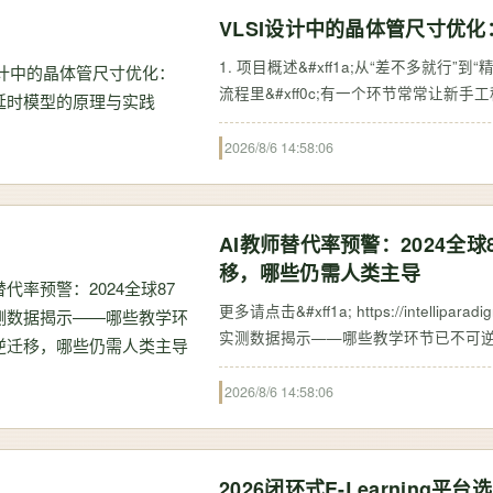
VLSI设计中的晶体管尺寸优
1. 项目概述&#xff1a;从“差不多就行”到“
流程里&#xff0c;有一个环节常常让新手工
说的Transistor Sizing。你可能已…
2026/8/6 14:58:06
AI教师替代率预警：2024
移，哪些仍需人类主导
更多请点击&#xff1a; https://intelliparadigm.com 第一章&#xff1a;AI教师替代率预警&#xff1
实测数据揭示——哪些教学环节已不可逆迁移&#
室牵头、覆盖北美、欧洲、东亚及大洋
2026/8/6 14:58:06
2026闭环式E-Learnin