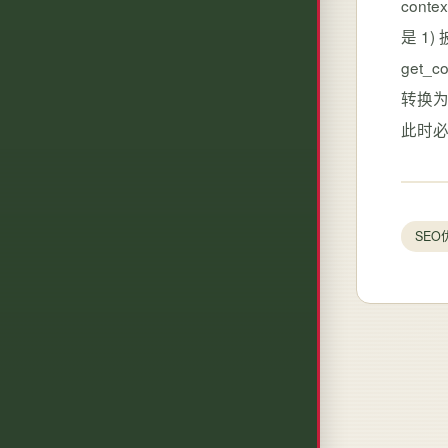
cont
是 1)
get_c
转换为
此时必
SEO