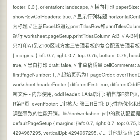
footer: 0.3 }, orientation: landscape, // 横向打印 paperSi
showRowColHeaders: true, // 显示行列标题 horizontalCen
为标题 // 注意ExcelJS通过printTitlesRow和printTitlesColu
题行 worksheet.pageSetup.printTitlesColumn A:B; // 
只打印A1到Z100区域方案三管理看板的复合配置管理看板需要结合
{ margins: { left: 0.7, right: 0.7, top: 0.75, bottom: 0.75, hea
true, // 黑白打印 draft: false, // 非草稿质量 cellComment
firstPageNumber: 1, // 起始页码为1 pageOrder: ov
worksheet.headerFooter { differentFirst: true, differentO
密文件 - 内部使用, oddHeader: LArial部门: 销售部R第P页, od
R第P页, evenFooter: L审核人: 张三R日期: D 
调整导致的性能开销。lib/doc/worksheet.js中的默认配置提供了
defaultPageSetup { margins: {left: 0.7, right: 0.7, top: 0.75, 
4294967295, verticalDpi: 4294967295, // 