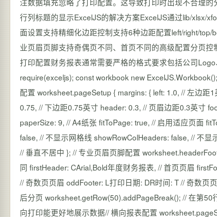
注数据填充忽略了打印配置。这导致打印时出现不合理的
行列标题的显示ExcelJS的解决方案ExcelJS通过lib/xlsx/xform/s
面设置支持精细化边距控制支持6种边距配置left/right/top/
业页眉页脚支持奇偶页不同、首页不同的高级配置分页控
打印配置财务报表通常需要严格的格式要求包括公司Logo、页
require(exceljs); const workbook new ExcelJS.Workb
配置 worksheet.pageSetup { margins: { left: 1.0, // 左边
0.75, // 下边距0.75英寸 header: 0.3, // 页眉边距0.3英寸 foote
paperSize: 9, // A4纸张 fitToPage: true, // 启用适应页面 fi
false, // 不显示网格线 showRowColHeaders: false, // 不显示行
// 垂直不居中 }; // 专业页眉页脚配置 worksheet.headerFooter { d
同 firstHeader: CArial,Bold年度财务报表, // 首页页眉 fir
// 奇数页页眉 oddFooter: L打印日期: DR时间: T // 奇数页页脚 }
后分页 worksheet.getRow(50).addPageBre
向打印能更好地展示数据// 横向报表配置 worksheet.pageSetup { margins: