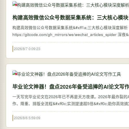
构建高效微信公众号数据采集系统：三大核心模块
构建高效微信公众号数据采集系统&#xff1a;三大核心模块深度解析 【免费下载链
https://g
2026/8/7 0:09:23
毕业论文神器！盘点2026年备受追捧的AI论文写
一天写完毕业论文在2026年已不再是天方夜谭。2026年最炸裂的AI论
作、降重、排版全流程&#xff0c;实测提速超5倍&#xff0c;助你高
2026/8/6 5:59:09