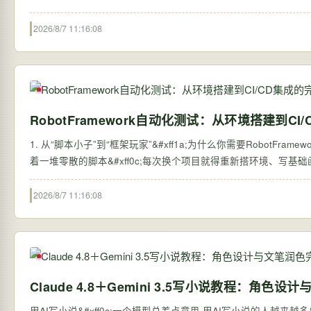
2026/8/7 11:16:08
RobotFramework自动化测试：从环境搭建到C
1. 从“脚本小子”到“框架玩家”&#xff1a;为什么你需要RobotFramework 如果你刚接
着一堆零散的脚本&#xff0c;每次换个项目就得重新搭环境、写基础函数&#xff
2026/8/7 11:16:08
Claude 4.8＋Gemini 3.5写小说教程：角色
用AI写小说&#xff0c;一个模型总差点意思 用AI写小说的人越来越多&#xff0c;但大部分人的用法是&#xff1a;一个模型从头用到尾。结果就是角色塑造还