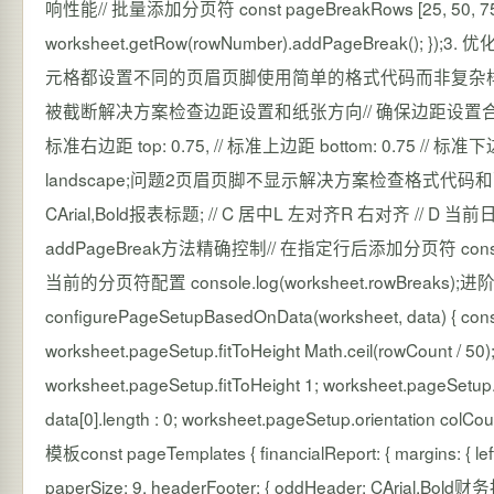
响性能// 批量添加分页符 const pageBreakRows [25, 50, 75, 1
worksheet.getRow(rowNumber).addPageBr
元格都设置不同的页眉页脚使用简单的格式代码而非复杂
被截断解决方案检查边距设置和纸张方向// 确保边距设置合理 worksheet.pag
标准右边距 top: 0.75, // 标准上边距 bottom: 0.75 // 标准下
landscape;问题2页眉页脚不显示解决方案检查格式代码和配置// 正
CArial,Bold报表标题; // C 居中L 左对齐R 右对齐 
addPageBreak方法精确控制// 在指定行后添加分页符 const targetR
当前的分页符配置 console.log(worksheet.rowBr
configurePageSetupBasedOnData(worksheet, data) { const 
worksheet.pageSetup.fitToHeight Math.ceil(rowCount / 50);
worksheet.pageSetup.fitToHeight 1; worksheet.pageSet
data[0].length : 0; worksheet.pageSetup.orientati
模板const pageTemplates { financialReport: { margins: { left: 1.
paperSize: 9, headerFooter: { oddHeader: CArial,Bold财务