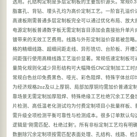
选用。孔结构定制是多层定制板的主要加价源头。常规0.
脂塞孔、背钻、埋头孔均为高价定制工艺。一阶盲孔溢价
高速板刚需普通多层定制板完全可以通过优化布局、放大
电源定制板普通数字板无需定制盲目添加会直接抬升单片
镀带来的无效工艺费用。线路与外形定制溢价容易被忽略。
格的精细线路、超细间距走线、异形铣切、台阶板、开槽
间距强行使用高精线路工艺溢价显著。常规低速定制板可
量简化规则化减少异形结构可大幅降低CNC定制加工工
常规白色丝印免费黑色、哑光、彩色阻焊、特殊字体丝印均
为经济规格2oz及以上厚铜、局部加厚铜均需加价普通定
靠场景无需定制加厚阻焊、特殊绝缘工艺杜绝冗余工艺叠
片检测、高低温老化测试均为付费定制项目小批量样板、
需升级全项检测平衡可靠性与检测成本。很多订单默认勾
逻辑是“刚需匹配、杜绝过剩”。所有非标定制工艺均有明
数删除冗余定制项按需匹配表面处理、孔结构、线路、检测等