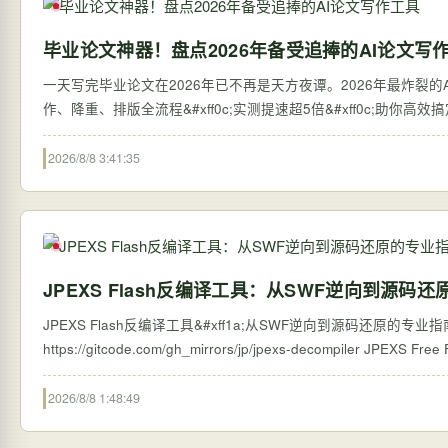
毕业论文神器！盘点2026年备受追捧的AI论文写
一天写完毕业论文在2026年已不再是天方夜谭。2026年最炸裂的AI论
作、降重、排版全流程&#xff0c;实测提速超5倍&#xff0c;助你高
2026/8/8 3:41:35
JPEXS Flash反编译工具：从SWF逆向到源码
JPEXS Flash反编译工具&#xff1a;从SWF逆向到源码还原的专业指南 【免费下载链接
https://gitcode.com/g
2026/8/8 1:48:49