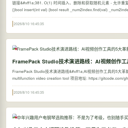
链接&#xff1a;381. O(1) 时间插入、删除和获取随机元素 - 允许重复 题解&#xff1a; class RandomizedCollection { public:RandomizedCollectio
{}bool insert(int v
2026/8/10 16:45:35
FramePack Studio技术演进路线：AI视频创
FramePack Studio技术演进路线&#xff1a;AI视频创作工具的5大革新方向 
2026/8/10 16:45:35