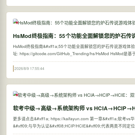
HsMod终极指南：55个功能全面解锁您的炉石传
HsMod终极指南&#xff1a;55个功能全面解锁您的炉石传说游戏体验 【免费下载链接】
址: https://gitco
2026/8/9 17:55:44
软考中级→高级→系统架构师 vs HCIA→HCIP
更多请点击&#xff1a; https://kaifayun.com 第一章&#xff1a;软考vs华为认证HCIPHCIE区别 软考&#xff08;计算机技术与软件专业技术资格考试
&#xff09;与华为认证&#xff08;HCIP/HCIE&#xff09;