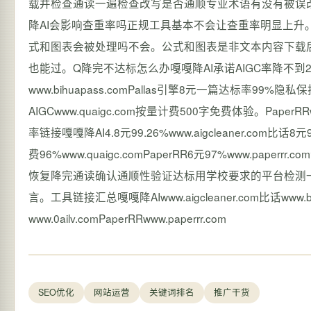
载并检查通读一遍检查改写是否通顺专业术语有没有被误改
降AI会影响查重率吗正规工具基本不会让查重率明显上升
式和图表会被处理吗不会。公式和图表是非文本内容下载后格
也能过。Q降完不达标怎么办嘎嘎降AI承诺AIGC率降不
www.bihuapass.comPallas引擎8元一篇达标率99%隐
AIGCwww.quaigc.com按量计费500字免费体验。Pap
率链接嘎嘎降AI4.8元99.26%www.aigcleaner.com比话8元
费96%www.quaigc.comPaperRR6元97%www.
恢复降完通读确认通顺性验证达标用学校要求的平台检测
言。工具链接汇总嘎嘎降AIwww.aigcleaner.com比话www.bih
www.0ailv.comPaperRRwww.paperrr.com
SEO优化
网站运营
关键词排名
推广干货