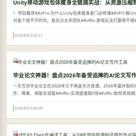
Unity移动游戏包体瘦身全链路实战：从资源压缩
1. 项目概述&#xff1a;为什么Unity包体瘦身是门必修课&#xff1f;做Unit
对是个绕不开的坎。我见过太多团队&#xff0c;游戏玩法打磨得不错&#
2026/8/8 0:02:31
毕业论文神器！盘点2026年备受追捧的AI论文写
一天写完毕业论文在2026年已不再是天方夜谭。2026年最炸裂的AI论
作、降重、排版全流程&#xff0c;实测提速超5倍&#xff0c;助你高
2026/8/6 5:59:09