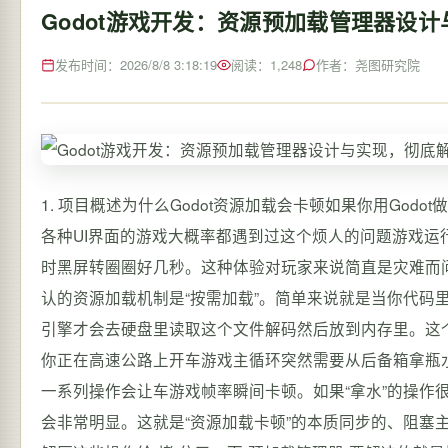
Godot游戏开发：资源预加载管理器设
发布时间：2026/8/8 3:18:19
阅读：1,248
作者：尧图研究院
1. 项目概述为什么Godot资源加载会卡顿如果你用Godot做过稍微复杂点的项目尤其是那种场景里有几十个角色、上百种音效、各种UI界面的游戏大概率都遇到过这个烦人的问题游戏运行得好好的突然画面一卡角色动作像PPT一样一顿一顿的或者切换场景时黑屏转圈圈好几秒。这种体验对玩家来说简直是灾难而问题的根源十有八九出在资源加载上。Godot引擎本身非常高效但它默认的资源加载机制是“按需加载”。简单来说就是当你代码里第一次用到某个资源比如一个角色纹理、一个音效文件、一个场景时引擎才会去硬盘里读取这个文件解码然后放到内存里。这个过程发生在主线程也就是游戏逻辑和渲染的同一个线程里。想象一下你正在高速公路上开车游戏主循环突然需要从后备箱拿瓶水加载资源你就得减速、停车、开后备箱、找水、再关门、加速——这一系列操作会让车游戏帧率瞬间卡顿。如果“拿水”的操作很频繁或者“水”特别重比如一个几十MB的高清纹理或复杂场景那卡顿就会非常明显。这就是“资源加载卡顿”的本质同步的、阻塞主线程的I/O操作。玩家感受到的卡顿就是游戏主循环被硬盘读取、数据解压这些操作给“堵”住了。而“预加载管理器”要解决的就是把这个“堵车”问题通过提前规划路线、错峰出行、分批运输的方式变得平滑流畅。2. 核心思路从“按需堵车”到“计划运输”解决卡顿的思路其实很直接别在玩家玩得正嗨的时候去读硬盘。我们应该把资源加载的工作提前或者挪到后台去做。这就是预加载Preloading的核心思想。但单纯的预加载还不够因为资源之间有依赖关系加载有优先级内存也不是无限的。一个优秀的预加载管理器必须能智能地控制加载顺序。2.1 加载顺序为什么如此关键加载顺序控制是预加载管理器的灵魂。它决定了用户体验的流畅度玩家最需要看到的资源如当前场景的贴图、主角模型必须先加载完毕保证游戏可玩次要资源如下个场景的远景贴图、不常用的音效可以后台慢慢加载。内存使用的效率无顺序地一股脑预加载所有资源会导致内存瞬间爆满甚至引发崩溃。必须有策略地加载、卸载。依赖关系的正确处理Godot中一个场景.tscn引用了多个纹理.png、脚本.gd。如果你先尝试实例化场景但它的纹理还没加载进内存就会导致加载失败或显示错误。加载顺序必须能处理这种依赖树。所以我们的预加载管理器不能只是一个简单的“资源列表加载器”它必须是一个具备优先级调度、依赖分析和生命周期管理的智能系统。2.2 整体架构设计一个实用的预加载管理器我通常会设计成下面这样的结构它包含几个核心组件[资源清单 (Manifest)] - [加载队列 (Priority Queue)] - [加载器 (Loader Thread)] | | | (定义资源、依赖、优先级) (动态排序决定下一个加载谁) (后台线程执行实际加载) | | | v v v [缓存池 (Resource Cache)] - [事件通知 (Signal)] - [游戏主逻辑] | | (存储已加载资源提供快速访问) (接收加载完成事件使用资源)核心流程初始化游戏启动时预加载管理器读取一个定义好的资源清单Manifest。这个清单列出了所有需要管理的资源路径、类型、优先级和依赖项。计划加载根据当前游戏状态例如在主菜单、在关卡1管理器将相关资源任务放入一个优先队列。优先级高的如立即要用的UI贴图排在前面。异步加载一个或多个后台线程从队列中取出任务执行实际的ResourceLoader.load()操作。加载过程不阻塞主线程。缓存与通知资源加载完成后存入一个缓存字典如Dictionary[String, Resource]。同时管理器发出信号Signal通知游戏逻辑“某个资源准备好了”。资源获取游戏逻辑需要资源时不再调用preload()或同步的load()而是向管理器请求。如果资源已在缓存中立即返回如果正在加载则等待其信号如果还未加载则触发一个高优先级的加载任务。卸载管理管理器会跟踪资源的使用情况引用计数。当某个资源长时间未被使用且内存紧张时可以将其从缓存中移除释放内存。3. 核心细节解析与实操要点3.1 如何定义资源清单Manifest资源清单是管理器的“总纲”。我不推荐用代码硬编码而是使用JSON或自定义的Resource格式便于管理和修改。一个JSON清单的示例{ resources: [ { id: player_texture, path: res://assets/characters/player/player_sprite.png, type: Texture2D, priority: 10, dependencies: [], preload_in: [main_menu, level_1, level_2] }, { id: level_1_scene, path: res://levels/level_1.tscn, type: PackedScene, priority: 5, dependencies: [enemy_grunt_texture, bg_music_1], preload_in: [level_1] }, { id: bg_music_1, path: res://audio/music/level1_theme.ogg, type: AudioStream, priority: 2, dependencies: [], preload_in: [level_1] } ] }字段解析id: 资源的唯一标识符用于在代码中引用比直接使用路径字符串更安全避免拼写错误。path: 资源在项目中的实际路径。type: 资源类型帮助加载器进行类型检查。priority:加载顺序控制的核心。数字越大优先级越高。通常立即需要的UI资源、主角资源设为最高如10当前场景资源次之5-8下一场景或通用资源较低1-4。dependencies: 依赖项列表填写所依赖资源的id。加载器会确保依赖项先于本资源加载。preload_in: 这个资源应该在哪些游戏阶段被预加载。例如在主菜单就加载所有通用UI音效在进入关卡1前加载关卡1专属的资源。实操心得优先级数字不要设得过于离散比如1 100 1000。用1-10的范围就足够了更易于理解和调整。依赖项检查可以做得更智能比如通过解析.tscn文件自动提取其引用的子资源路径但这会增加复杂性。对于中小项目手动维护依赖项清单是可控的。3.2 实现优先级加载队列Godot 4.x提供了Thread类我们可以很方便地实现后台加载。核心是维护一个线程安全的优先队列。这里的关键是“线程安全”因为加载线程和主线程可能同时访问队列。一个简单的线程安全优先队列思路# PreloadQueue.gd extends RefCounted var _mutex: Mutex Mutex.new() var _queue: Array [] # 数组元素可以是字典包含resource_id和priority func push_task(resource_id: String, priority: int) - void: _mutex.lock() # 将任务插入队列并按优先级排序优先级高的在前 _queue.append({id: resource_id, priority: priority}) _queue.sort_custom(func(a, b): return a[priority] b[priority]) _mutex.unlock() func pop_task() - Dictionary: _mutex.lock() var task {} if _queue.size() 0: task _queue.pop_front() # 取出优先级最高的任务 _mutex.unlock() return task func is_empty() - bool: _mutex.lock() var empty _queue.is_empty() _mutex.unlock() return empty加载线程的主循环就会不断从pop_task()获取任务然后调用Godot的ResourceLoader.load_threaded_request()和ResourceLoader.load_threaded_get_status()来执行异步加载。3.3 依赖关系的处理这是加载顺序控制中最精细的部分。当我们要加载资源A时发现它依赖资源B和C那么B和C必须优先加载。处理策略拓扑排序将资源及其依赖关系看作一个有向无环图DAG。加载前先进行拓扑排序得到一个满足所有依赖关系的加载序列。这适合在关卡切换前批量计算整个关卡所需资源的加载顺序。动态插入高优先级任务当加载器准备加载资源A时检查其依赖项列表。如果某个依赖项D尚未加载也未在队列中则立即创建一个比A优先级更高的任务来加载D并重新排序队列。这种方法更动态适合运行时按需加载。对于大多数游戏我推荐第二种动态方法实现起来更直观。在push_task时可以加入一个递归检查依赖的逻辑func push_task_with_deps(resource_id: String, priority: int, manifest: Dictionary) - void: var resource_info manifest[resource_id] # 先递归添加所有未加载的依赖项并赋予更高的优先级 for dep_id in resource_info.dependencies: if not _is_resource_loaded_or_queued(dep_id): # 依赖项的优先级比当前资源高1确保先被处理 push_task_with_deps(dep_id, priority 1, manifest) # 最后添加当前资源任务 push_task(resource_id, priority)4. 实操过程构建一个简易预加载管理器下面我将一步步实现一个具备核心功能的预加载管理器。这个管理器会包含清单解析、优先级队列、异步加载和缓存。4.1 创建管理器单例Autoload首先创建一个名为ResourceManager.gd的脚本并将其添加到项目设置中的AutoLoad自动加载中这样它就在整个游戏生命周期内都存在。# ResourceManager.gd extends Node signal resource_loaded(resource_id: String, resource: Resource) signal resource_load_failed(resource_id: String) signal all_queue_loaded() # 当队列清空时发出 var _manifest: Dictionary {} # 存储从JSON解析出的资源信息字典key为resource_id var _resource_cache: Di