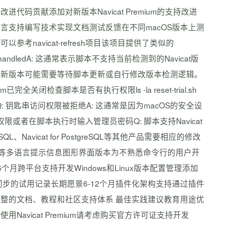
贡献添加对新版本Navicat Premium的支持改进
言支持编写技术实现文档测试反馈在不同macOS版本上测
参考navicat-refresh项目该项目提供了类似的
 handledA: 这通常表示脚本不支持当前检测到的Navicat版
如果使用更新版本可能需要等待脚本更新或自行修改版本检测逻辑。
完全关闭检查脚本是否有执行权限ls -la reset-trial.sh
Q: 钥匙串访问权限被拒绝A: 这通常是因为macOS的安全设
或者在脚本执行时输入管理员密码Q: 脚本支持Navicat
ySQL、Navicat for PostgreSQL等其他产品需要相应的修改
文等多语言提示信息图形界面版本为不熟悉命令行的用户开
月跨平台支持开发Windows和Linux版本配置管理添加
同步的试用记录长期愿景6-12个月插件化架构支持通过插件
整的文档、教程和社区支持体系 最佳实践建议教育用途优
vicat Premium请考虑购买官方许可证支持开发