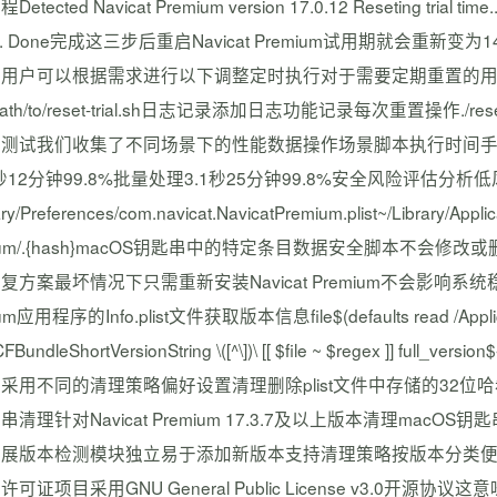
tected Navicat Premium version 17.0.12 Reseting trial time... 
der... Done完成这三步后重启Navicat Premium试用期
用户可以根据需求进行以下调整定时执行对于需要定期重置的用户可以
 /path/to/reset-trial.sh日志记录添加日志功能记录每次重置操作./reset
测试我们收集了不同场景下的性能数据操作场景脚本执行时间手动操
8秒12分钟99.8%批量处理3.1秒25分钟99.8%安全风险评估分
ary/Preferences/com.navicat.NavicatPremium.plist~/Library/Appl
mium/.{hash}macOS钥匙串中的特定条目数据安全脚本不
复方案最坏情况下只需重新安装Navicat Premium不会影响系统
um应用程序的Info.plist文件获取版本信息file$(defaults read /Application
CFBundleShortVersionString \([^\])\ [[ $file ~ $regex 
采用不同的清理策略偏好设置清理删除plist文件中存储的32
串清理针对Navicat Premium 17.3.7及以上版本清理m
展版本检测模块独立易于添加新版本支持清理策略按版本分类便
许可证项目采用GNU General Public License v3.