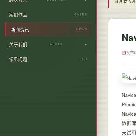
首页
›
新闻资
营销型网站优化
站内SEO深度优化
行业解决方案
案例作品
CASES
品牌型网站定制
关键词排名提升
建站推广闭环服务
新闻资讯
NEWS
电商站群搭建
Na
信息流精准引流
中小品牌线上拓客
关于我们
H5/落地页/活动页
ABOUT
多渠道推广方案
企业全网品牌曝光
发布时间
公司简介
常见问题
定制站流量变现
FAQ
推广数据复盘
核心团队
建站推广一体化
服务流程
收费标准
Navi
Premiu
资质荣誉
Navi
联系我们
数据库
天试用