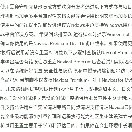
使用需遵守相应条款贡献方式欢迎开发者通过以下方式参与项目改进代码
理机制添加更多平台兼容性文档贡献完善使用说明文档添加多语
使用中的问题提出功能改进建议Windows用户支持Windows用户可以
ows平台解决方案。 常见问题排查Q: 运行脚本时提示Version not
确认你使用的是Navicat Premium 15、16或17版本。
本执行后试用期没有重置A: 请按以下步骤排查确认Navicat Premium已
本输出是否有错误信息重启Navicat Premium后查看试用期状态
可以在系统偏好设置 安全性与隐私 隐私中授予终端钥匙串访问权限
品吗A: 当前脚本仅支持Navicat Premium。对于Navicat for M
。 未来路线图展望短期计划1-3个月多语言支持添加中文、日
I版本自动化测试建立完整的测试框架确保版本兼容性中期计划3-6个
件支持允许用户自定义清理策略云同步清理支持清理Navicat云
功能企业级功能添加批量管理和远程执行能力社区生态建设建立完
将试用重置主要用于学习和评估目的。如果你在商业环境中长期使用Na