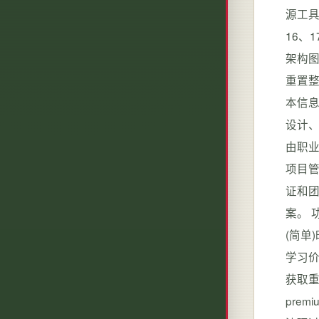
源工具
16、
架构图
重置整
本信
设计
由职
项目管
证和
案。 
(简单)
学习价值
获取重置脚
prem