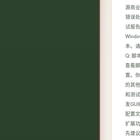
源商业
错误处
试报告
Wind
本。请
Q: 脚
查看脚
置。你
的其他产
和测试
发GU
配置文
扩展
先建议