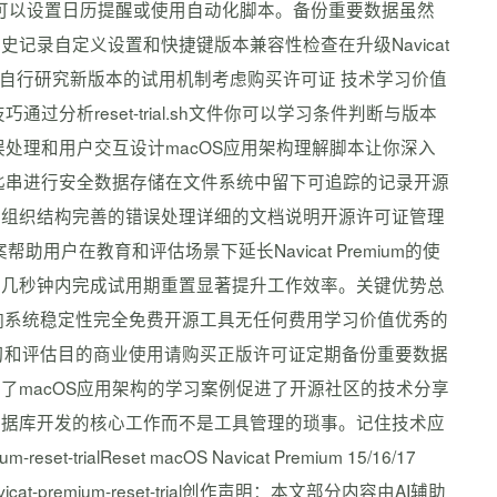
。可以设置日历提醒或使用自动化脚本。备份重要数据虽然
录自定义设置和快捷键版本兼容性检查在升级Navicat
新自行研究新版本的试用机制考虑购买许可证 技术学习价值
分析reset-trial.sh文件你可以学习条件判断与版本
错误处理和用户交互设计macOS应用架构理解脚本让你深入
钥匙串进行安全数据存储在文件系统中留下可追踪的记录开源
码组织结构完善的错误处理详细的文档说明开源许可证管理
帮助用户在教育和评估场景下延长Navicat Premium的使
在几秒钟内完成试用期重置显著提升工作效率。关键优势总
响系统稳定性完全免费开源工具无任何费用学习价值优秀的
学习和评估目的商业使用请购买正版许可证定期备份重要数据
供了macOS应用架构的学习案例促进了开源社区的技术分享
数据库开发的核心工作而不是工具管理的琐事。记住技术应
alReset macOS Navicat Premium 15/16/17
s/na/navicat-premium-reset-trial创作声明：本文部分内容由AI辅助