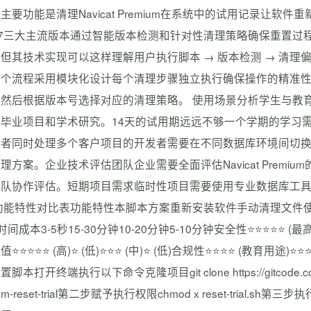
主要功能是清理Navicat Premium在系统中的试用记录让软件重新识
17三大主流版本通过智能版本检测和针对性清理策略确保重置过
但其技术实现可以这样理解用户执行脚本 → 版本检测 → 清理偏好
个流程采用模块化设计每个清理步骤独立执行确保操作的精准性和安全
息然后根据版本号选择对应的清理策略。 使用场景分析学生与教
、毕业项目和学术研究。14天的试用期远远不够一个学期的学习
业者同时处理多个客户项目的开发者需要在不同数据库环境间切
理方案。企业技术评估团队企业需要全面评估Navicat Prem
团队协作评估。短期项目需求临时性项目需要使用专业数据库工
功能特性对比表功能特性本脚本方案重新安装软件手动清理文件使用破解版
时间成本3-5秒15-30分钟10-20分钟5-10分钟安全性⭐⭐⭐⭐⭐ (最高)
⭐⭐⭐⭐⭐ (高)⭐ (低)⭐⭐⭐ (中)⭐ (低)合规性⭐⭐⭐⭐ (教育用途)
本打开终端执行以下命令克隆项目git clone https://gitcode.com/gh_mirr
ium-reset-trial第二步赋予执行权限chmod x reset-trial.s