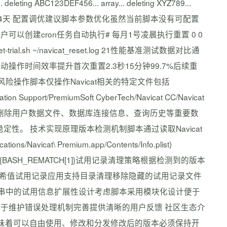
deleting ABC123DEF456... array... deleting XYZ789...
就会重新变为14天 配置调优建议脚本参数优化虽然当前脚本没有可配置
创建cron任务自动执行# 每月1号凌晨执行重置 0 0
-trial.sh ~/navicat_reset.log 21性能基准测试数据对比通
作时间效率提升首次重置2.3秒15分钟99.7%后续重
析低风险操作脚本仅操作Navicat相关的特定文件包括
ication Support/PremiumSoft CyberTech/Navicat CC/Navicat
会修改或删除用户数据文件、数据库连接信息、查询历史等重要数
稳定性。️ 技术实现原理版本检测机制脚本通过读取Navicat
s/Navicat\ Premium.app/Contents/Info.plist)
]] full_version${BASH_REMATCH[1]}试用记录清理策略根据检测到的版本
位哈希值试用记录应用支持目录清理移除隐藏的试用记录文件
acOS钥匙串中的试用信息扩展性设计考虑脚本采用模块化设计便于
于维护错误处理机制完善提供清晰的用户反馈️ 社区生态介
0开源协议这意味着可以自由使用、修改和分发修改后的版本必须保持开