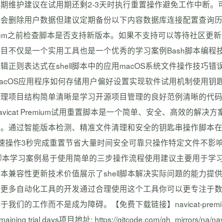
期维护建议在试用期还剩2-3天时执行重置操作避免工作中断
会删除用户数据但建议定期备份以下内容数据库连接配置查询历史记
mium之前检查脚本是否支持新版本。如果不支持可以等待社区更
目不仅是一个实用工具也是一个优秀的学习案例Bash脚本编程技巧通过
辑正则表达式在shell脚本中的应用macOS系统文件操作技巧
acOS应用程序如何存储用户偏好设置实现软件试用机制使用
管理项目结构简单清晰是学习开源项目管理的良好范例清晰的代
avicat Premium试用重置脚本是一个简单、安全、高效的解决方案
间。通过智能版本检测、精准文件清理和安全的钥匙串操作脚本
极速操作3秒完成重置节省大量时间安全可靠只操作特定文件不影
h脚本学习案例易于使用简单的三步操作流程使用建议主要用于
本兼容性更新技术价值展示了shell脚本解决实际问题的能力提
了更多自动化工具的开发通过合理使用这个工具你可以更专注于
我们的工作而不是成为障碍。【免费下载链接】navicat-premium-reset-tri
emaining trial days项目地址: https://gitcode.com/gh_mirror