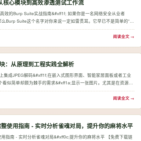
指南：从核心模块到高效渗透测试工作流
高效的Burp Suite实战指南&#xff1f; 如果你是一名网络安全从业者
0c;那么Burp Suite这个名字对你来说一定如雷贯耳。它早已不是简单的“抓
中的…
阅读全文 →
IT模块：从原理到工程实践全解析
MCU上集成JPEG解码&#xff1f;在嵌入式图形界面、智能家居面板或者工业
到一个看似简单却颇为棘手的需求&#xff1a;显示一张图片。尤其是在资源受
09;上&…
阅读全文 →
具完整使用指南 - 实时分析雀魂对局，提升你的麻将水平
完整使用指南 - 实时分析雀魂对局&#xff0c;提升你的麻将水平 【免费下载链