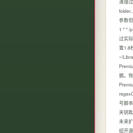
清理过程De
fol
参数但
1 * *
过实际
置1.
~/Libr
Pre
据。恢
Premi
regex
号脚本
夹钥匙
未来扩
绍开源