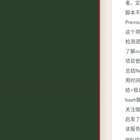
者。定
脚本不
Pre
这个项
检测逻
了解m
项目
总结N
用时
结⚡
bas
关注版
启发
该服务于
app r