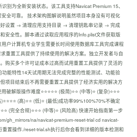
别为全新安装状态。该工具支持Navicat Premium 15、
程安全可靠。 技术架构图解说明虽然项目本身没有可视化
设置 → 清理应用支持目录 → 清理钥匙串记录 → 完成
性。脚本通过读取应用程序的Info.plist文件获取版
育用户计算机专业学生需要长时间使用数据库工具完成课程
需求重置工具提供了持续使用的解决方案。独立开发者与自
换。购买多个许可证成本过高而试用重置工具提供了灵活的
ium的功能特性14天试用期无法完成完整的性能测试、功能验
具但项目结束后不再需要重置工具提供了经济实用的解决方
操作难度⭐⭐⭐⭐⭐ (极简)⭐⭐ (中等)⭐ (复杂)⭐⭐⭐
⭐⭐⭐⭐ (高)⭐⭐ (低)⭐ (最低)成功率99%100%70%不确定
⭐⭐⭐⭐⭐ (完全合规)⭐⭐⭐ (中等)⭐ (风险高) 快速开始指南第一步
ors/na/navicat-premium-reset-trial cd navicat-
h第三步执行重置操作./reset-trial.sh执行后你会看到详细的版本检测和