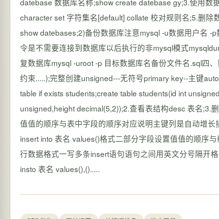
datebase 数据库名称;show create datebase gy;3.使用数
character set 字符集名[default] collate 校对规
show datebases;2)备份数据库注意mysql -u数据
令是不需要连接到数据库以后执行的非mysql模式mysqldump
复数据库mysql -uroot -p 目标数据库名备份文件名.sql四
约束.....);完整创建unsigned---无符号primary key
table if exists students;create table students(id int unsi
unsigned,height decimal(5,2));2.查看表结构de
值值的顺序与表中字段的顺序对应说明主键列是自动增长插入时
insert into 表名 values()格式二部分字段设置值值的顺序与给出的字段
行数据格式一写多条insert语句语句之间用英文分号隔开格式
insto 表名 values(),().....