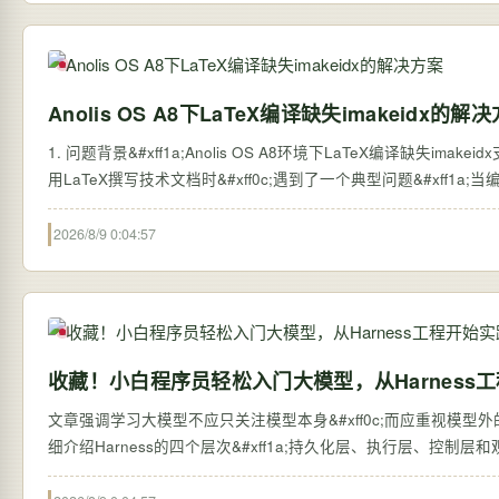
Anolis OS A8下LaTeX编译缺失imakeidx的解
1. 问题背景&#xff1a;Anolis OS A8环境下LaTeX编译缺失imakei
用LaTeX撰写技术文档时&#xff0c;遇到了一个典型问题&#xff1a;当编译包
2026/8/9 0:04:57
收藏！小白程序员轻松入门大模型，从Harness
文章强调学习大模型不应只关注模型本身&#xff0c;而应重视模型外的系统搭建&#
细介绍Harness的四个层次&#xff1a;持久化层、执行层、控制