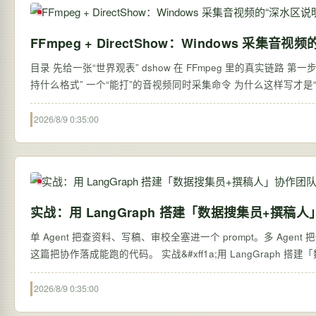
FFmpeg + DirectShow：Windows 采集音
目录 先给一张“世界观表” dshow 在 FFmpeg 里的真实链路 第一步&#xff1a;永远先从 list 开始&#xff08;别靠猜&#xff09; 第二步&#xff1a;看设备“到底支
2026/8/9 0:35:00
实战：用 LangGraph 搭建「数据搜集员+撰稿
单 Agent 把查资料、写稿、审校全塞进一个 prompt。多 Agen
2026/8/9 0:35:00