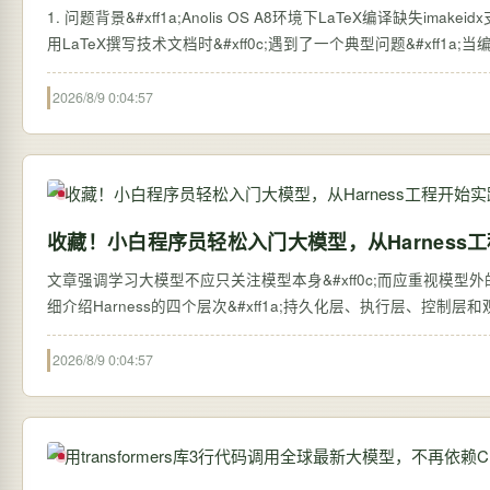
1. 问题背景&#xff1a;Anolis OS A8环境下LaTeX编译缺失imakei
用LaTeX撰写技术文档时&#xff0c;遇到了一个典型问题&#xff1a;当编译包
2026/8/9 0:04:57
收藏！小白程序员轻松入门大模型，从Harness
文章强调学习大模型不应只关注模型本身&#xff0c;而应重视模型外的系统搭建&#
细介绍Harness的四个层次&#xff1a;持久化层、执行层、控制
2026/8/9 0:04:57