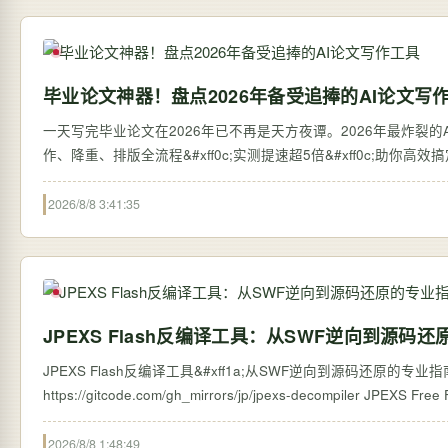
毕业论文神器！盘点2026年备受追捧的AI论文写
一天写完毕业论文在2026年已不再是天方夜谭。2026年最炸裂的AI论
作、降重、排版全流程&#xff0c;实测提速超5倍&#xff0c;助你高
2026/8/8 3:41:35
JPEXS Flash反编译工具：从SWF逆向到源码
JPEXS Flash反编译工具&#xff1a;从SWF逆向到源码还原的专业指南 【免费下载链接
https://gitcode.com/g
2026/8/8 1:48:49