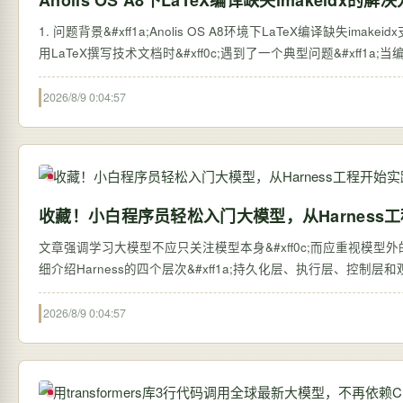
Anolis OS A8下LaTeX编译缺失imakeidx的解
1. 问题背景&#xff1a;Anolis OS A8环境下LaTeX编译缺失imakei
用LaTeX撰写技术文档时&#xff0c;遇到了一个典型问题&#xff1a;当编译包
2026/8/9 0:04:57
收藏！小白程序员轻松入门大模型，从Harness
文章强调学习大模型不应只关注模型本身&#xff0c;而应重视模型外的系统搭建&#
细介绍Harness的四个层次&#xff1a;持久化层、执行层、控制
2026/8/9 0:04:57