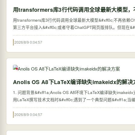
用transformers库3行代码调用全球最新大模型，
用transformers库3行代码调用全球最新大模型&#xff0c;不再依赖ChatGPT网页版 过去&#xff0c;想体验全球最新的大语言
第三方平台接入&#xff0c;或者守着ChatGPT网页版排队。但现在&#xff0c;
2026/8/9 0:04:57
Anolis OS A8下LaTeX编译缺失imakeidx的解
1. 问题背景&#xff1a;Anolis OS A8环境下LaTeX编译缺失imakei
用LaTeX撰写技术文档时&#xff0c;遇到了一个典型问题&#xff1a;当编译包
2026/8/9 0:04:57