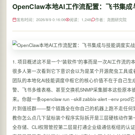
OpenClaw本地AI工作流配置：飞书集
发布时间：2026/8/9 0:16:06
阅读：1,248
作者：尧图研究院
1. 项目概述这不是一个“装软件”的事而是一次AI工作流的本地化扎根OpenClaw 这个名字最近在技术圈里出现的频率越来越高但很多人第一次看到它下意识会以为是某个开源爬虫工具或者硬件驱动——其实完全不是。OpenClaw 是一个面向开发者和AI产品团队的本地化AI技能调度中枢它的核心价值不在于自己生成文字或画图而在于把 Claude、Codex、本地Ollama模型、Zabbix告警、飞书多维表格、甚至交换机SNMP采集脚本这些原本彼此割裂的“能力单元”用统一的命令行接口CLI和可编程的Skill定义串起来。你敲一条openclaw run --skill zabbix-alert --env prod它就能自动查Zabbix API、解析告警级别、调用飞书机器人推送带格式卡片到值班群——整个链路全在你自己的机器上跑不走任何第三方云服务。所以“OpenClaw 安装 飞书配置手册”这个标题表面看是教你怎么点几下鼠标装个程序实际拆开是三层硬核动作第一层是构建一个可信赖的本地执行环境Python虚拟环境隔离、Git凭证安全存储、CLI权限管控第二层是打通企业级通信枢纽的认证与权限体系飞书开放平台的Bot创建、IP白名单、事件订阅、消息加解密第三层是完成技能Skill的语义对齐与上下文注入比如飞书收到的“我查数据库慢查询”这句话怎么被OpenClaw准确识别为触发mysql-slowlog这个Skill并自动填入当前群聊ID、发起人OpenID、时间窗口等上下文参数。我去年在给一家做工业IoT的客户做POC时就卡在第三层整整三天——不是代码报错而是飞书发来的事件体里chat_type字段在单聊和群聊场景下值不同而OpenClaw默认模板只处理了group类型导致私聊指令全部静默。这种坑官方文档不会写Stack Overflow也搜不到只能靠实操日志一行行比对。你不需要是飞书开放平台的认证开发者才能开始但必须清楚自己要解决什么问题是想让运维同学在飞书群里直接输入/deploy staging就触发Jenkins流水线还是让产品经理用自然语言查多维表格里的需求排期又或者把Zabbix的High级别告警自动转成飞书待办并指派给对应负责人目标越具体配置过程中的取舍就越清晰。比如如果你只需要单向推送Zabbix→飞书那根本不用配飞书的event_callback省掉HTTPS证书、签名验证、重试机制这一整套复杂逻辑但如果你要做双向交互用户在飞书点按钮→OpenClaw调API→返回结果到同一消息中那message_id的幂等性校验、updateMessage接口的频率限制、飞书卡片按钮的action_id映射每一个都是绕不开的坎。这篇手册就是把我踩过的所有这类“非报错型故障”——那些让系统看起来运行正常、但关键功能就是不生效的隐形陷阱——全部摊开讲透。2. 环境准备与安装实操为什么必须用venv而不是全局pip以及Git配置里藏着的三个致命细节2.1 Python环境拒绝“python -m pip install”从venv开始就是一场信任重建OpenClaw 的底层依赖非常“诚实”它不封装、不魔改直接暴露Python生态的原始水位线。这意味着你机器上已有的全局pip包版本、系统级SSL证书、甚至/usr/local/bin下的软链接都会成为安装失败的伏笔。我见过最典型的案例是一位同事在Mac上用Homebrew装的Python 3.11which python3指向/opt/homebrew/bin/python3但pip3 list却显示一堆-e开头的editable安装包——那是他之前用pip install -e .调试某个项目留下的。结果pip install openclaw时pip试图升级pydantic到2.6而那个editable包锁死在1.10直接报ERROR: Cannot uninstall pydantic。这种冲突全局环境里永远理不清。正确姿势只有一条用venv创建绝对干净的沙盒。注意不是virtualenv也不是conda就是Python 3.3自带的venv模块。原因很简单OpenClaw的CI流程全部基于venv测试它的pyproject.toml里requires-python 3.9的约束在venv里能100%复现。操作步骤如下# 创建独立环境路径别用空格或中文 python3 -m venv ~/openclaw-env # 激活Linux/macOS source ~/openclaw-env/bin/activate # Windows用户用这句 # ~/openclaw-env/Scripts/activate.bat # 升级pip到最新稳定版重要旧pip对pyproject.toml支持不全 pip install --upgrade pip # 此时检查应该只有pip, setuptools, wheel三个包 pip list提示venv创建后bin/activate脚本会修改PATH确保which python和which pip都指向沙盒内路径。如果pip list还看到其他包说明激活失败立刻检查source命令是否拼错或者终端是否开了新窗口没重新激活。2.2 Git配置三处不写进教程但决定你能否顺利拉取Skill仓库OpenClaw的Skill不是内置的而是通过Git URL动态加载。官方推荐的openclaw init命令本质就是git clone一个模板仓库到~/.openclaw/skills。这就引出Git配置的三个生死细节第一SSH密钥必须绑定到你的GitHub账号且不能是Gist专用密钥。很多教程教你ssh-keygen -t ed25519 -C your_emailexample.com但没说后续ssh-add ~/.ssh/id_ed25519后必须用ssh -T gitgithub.com验证返回Hi username! Youve successfully authenticated...。我曾因公司电脑的SSH代理配置错误导致git clone卡在Resolving deltas阶段长达8分钟最后发现是~/.ssh/config里ProxyCommand指向了一个已失效的跳板机。第二全局user.name和user.email必须与GitHub账号完全一致。OpenClaw在初始化Skill仓库时会用git config --global user.name的值作为Skill作者署名。如果这里填的是公司邮箱而GitHub账号绑定的是个人Gmail后续你提交Skill修改时GitHub会显示“unverified email”导致PR无法合并——这在团队协作中是硬伤。第三必须设置core.autocrlf。Windows用户尤其注意git config --global core.autocrlf true换行符自动转换Linux/macOS用户设为input仅提交时转换。否则你在Windows上编辑的skill.yaml文件换行符变成CRLF推送到GitHub后Linux服务器拉取时openclaw解析YAML会报yaml.scanner.ScannerError: while scanning for the next token——因为YAML规范严格要求LF。2.3 OpenClaw安装避开PyPI镜像的“版本幻觉”直接pip install openclaw看似最简单但存在两个隐患一是PyPI上的openclaw包可能滞后于GitHub主干分支比如你看到热词里有openclaw skill但PyPI最新版还没集成Skill CLI子命令二是国内镜像源如清华、豆瓣有时会缓存旧版本的wheel包导致安装的其实是半年前的0.8.2而非最新的0.9.4。我的建议是强制从GitHub安装主干分支。命令只有一行但包含了关键防护pip install --no-deps --force-reinstall githttps://github.com/openclaw/openclaw.gitmain#eggopenclaw解释一下参数--no-deps先不装依赖避免pip自动降级已有包比如它可能把你的requests 2.31强行换成2.28--force-reinstall覆盖已存在版本防止残留旧文件githttps://...main明确指定main分支不是release tag确保拿到最新特性#eggopenclaw告诉pip这个包的名称否则它会按仓库名openclaw-openclaw来注册。装完后立刻验证openclaw --version # 应输出类似 0.9.4gabc123 openclaw help # 确认help文本里有skill子命令如果openclaw --version报command not found说明venv的bin目录没在PATH里——回到2.1节重新source激活。3. 飞书开放平台配置全流程从Bot创建到事件订阅每一步背后的权限逻辑3.1 创建Bot为什么“自建应用”比“小程序”更合适以及App ID/App Secret的保管铁律OpenClaw对接飞书必须走“自建应用”路径而非“小程序”。原因在于权限粒度小程序的Bot权限是预设的比如只能发消息、不能读群成员而OpenClaw需要的权限是动态组合的——查多维表格要bitable:readonly发消息要im:message:send读群成员要contact:chat:readonly。只有“自建应用”允许你勾选任意权限集并在后续的openclaw config命令里精确映射。创建步骤登录飞书开放平台 https://open.feishu.cn/点击右上角【创建应用】→ 选择【自建应用】→ 填写应用名称建议含openclaw-prod字样方便后期审计进入【机器人】标签页 → 【添加机器人】→ 类型选【群机器人】不要选“个人机器人”后者无法接收群内消息关键一步在【安全设置】里关闭“启用IP白名单”。很多教程强调要开IP白名单但这是针对公网部署的服务器。如果你在本地笔记本跑OpenClawIP是家庭宽带动态分配的每次重启路由器就变白名单形同虚设。真正该做的是下一步的“加密密钥”复制【App ID】、【App Secret】、【Verification Token】、【Encrypt Key】四个值。其中Encrypt Key是飞书消息加解密的关键必须和Verification Token一起保管——OpenClaw启动时会用这两个值验证每条飞书HTTP请求的签名防止伪造。注意App Secret是最高机密绝不能硬编码在config.yaml里。我的做法是在~/.openclaw/目录下创建secrets.env文件内容为FEISHU_APP_IDcli_xxx FEISHU_APP_SECRETxxx FEISHU_VERIFICA