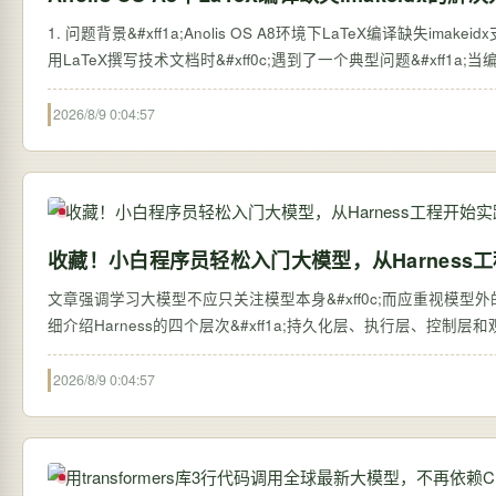
1. 问题背景&#xff1a;Anolis OS A8环境下LaTeX编译缺失imakei
用LaTeX撰写技术文档时&#xff0c;遇到了一个典型问题&#xff1a;当编译包
2026/8/9 0:04:57
收藏！小白程序员轻松入门大模型，从Harness
文章强调学习大模型不应只关注模型本身&#xff0c;而应重视模型外的系统搭建&#
细介绍Harness的四个层次&#xff1a;持久化层、执行层、控制
2026/8/9 0:04:57