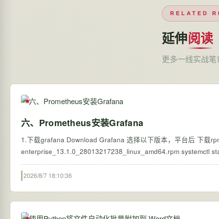
RELATED R
延伸
阅读
更多一线实战笔
六、Prometheus安装Grafana
1.下载grafana Download Grafana 选择以下版本，平台后 下载rpm包 安装rpm包 yum install -y ./grafana-
enterprise_13.1.0_28013217238_linux_amd64.rpm systemctl start grafana-server systemctl enable grafana-server 网页访问：
http://192.168.40.180:3000/login …
2026/8/7 18:10:36