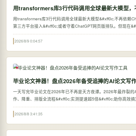
用transformers库3行代码调用全球最新大模型，
用transformers库3行代码调用全球最新大模型&#xff0c;不再依赖ChatGPT网页版 过去&#xff0c;想体验全球最新的大语言
第三方平台接入&#xff0c;或者守着ChatGPT网页版排队。但现在&#xff0c;
2026/8/9 0:04:57
毕业论文神器！盘点2026年备受追捧的AI论文写
一天写完毕业论文在2026年已不再是天方夜谭。2026年最炸裂的AI论
作、降重、排版全流程&#xff0c;实测提速超5倍&#xff0c;助你高
2026/8/8 3:41:35