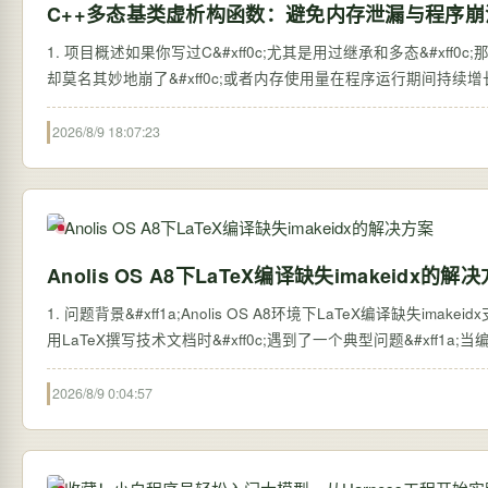
C++多态基类虚析构函数：避免内存泄漏与程序崩
1. 项目概述如果你写过C&#xff0c;尤其是用过继承和多态&#xff0
却莫名其妙地崩了&#xff0c;或者内存使用量在程序运行期间持续增长&#
2026/8/9 18:07:23
Anolis OS A8下LaTeX编译缺失imakeidx的解
1. 问题背景&#xff1a;Anolis OS A8环境下LaTeX编译缺失imakei
用LaTeX撰写技术文档时&#xff0c;遇到了一个典型问题&#xff1a;当编译包
2026/8/9 0:04:57