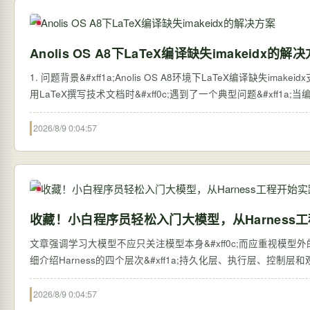
Anolis OS A8下LaTeX编译缺失imakeidx的解
1. 问题背景&#xff1a;Anolis OS A8环境下LaTeX编译缺失imakei
用LaTeX撰写技术文档时&#xff0c;遇到了一个典型问题&#xff1a;当编译包
2026/8/9 0:04:57
收藏！小白程序员轻松入门大模型，从Harness
文章强调学习大模型不应只关注模型本身&#xff0c;而应重视模型外的系统搭建&#
细介绍Harness的四个层次&#xff1a;持久化层、执行层、控制
2026/8/9 0:04:57