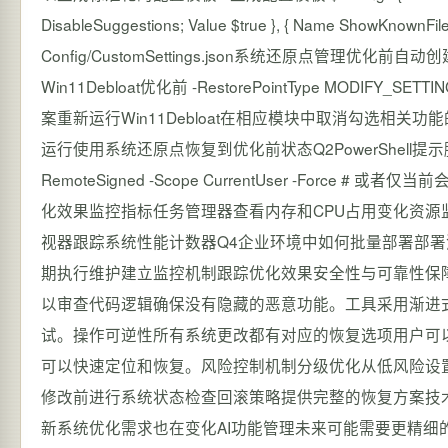
DisableSuggestions; Value $true }, { Name ShowKnownFileExt
Config/CustomSettings.json系统还原点管理优化前自动创建
Win11Debloat优化前 -RestorePointType M
案重新运行Win11Debloat在相应模块中取消勾选相关功能
运行使用系统还原点恢复到优化前状态Q2PowerShell提示脚本
RemoteSigned -Scope CurrentUser -Force # 或者仅当前会
化效果监控指标任务管理器查看内存和CPU占用变化资源
视器跟踪系统性能计数器Q4企业环境中如何批量部署部
期执行维护建立监控机制跟踪优化效果安全性与可靠性保障开源透
以审查代码逻辑确保没有隐藏的恶意功能。工具采用渐进
试。操作可逆性所有系统更改都有对应的恢复选项用户可
可以快速定位和恢复。风险控制机制分级优化从低风险设
修改前进行系统状态检查回滚策略提供完整的恢复方案技术发展
新系统优化需求也在变化AI功能管理未来可能需要更精细