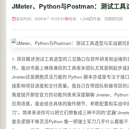
JMeter、Python与Postman：测
发布时间：2026/8/7 16:03:51
阅读：1,248
作者：尧图研究院
1. 项目概述测试工具选型的三岔路口在软件研发和运维的日常里性能压测、接口调试、自动化脚本编写是绕不开的几项硬核工作。面对市面上琳琅满目的工具很多团队尤其是刚起步或面临技术栈转型的团队常常会陷入选择困难是选择老牌且功能强大的 Jmeter还是拥抱灵活万能的 Python 脚本亦或是专注于接口调试的 Postman这个选择没有标准答案但选错了轻则事倍功半重则直接影响项目进度和交付质量。我自己在带团队和做项目的过程中这三种工具都用过也踩过不少坑。今天我就从一个一线从业者的角度抛开那些官方的功能列表来深度聊聊 Jmeter、Python 和 Postman 这三款工具的真实面貌、核心差异以及它们各自最适合的应用场景。我会结合具体的操作细节、参数配置和实战中的血泪教训帮你理清思路找到最适合你当前阶段和项目需求的“那把刀”。简单来说你可以把它们想象成三种不同的“武器”Jmeter 像一把重机枪火力覆盖范围广适合阵地战性能压测但移动和瞄准编写复杂逻辑不够灵活Python 像一把瑞士军刀几乎什么都能干从拧螺丝到开罐头从接口测试到数据处理但需要你自己组合和打磨Postman 则像一把精准的狙击枪在它的射程内API 调试与文档指哪打哪极其高效但离开了这个射程就无能为力了。理解了这个核心比喻我们再来深入拆解。2. 核心定位与适用场景深度解析2.1 Jmeter为性能压测而生的“压力工厂”Jmeter 的诞生就是为了解决 Web 应用和服务器的性能测试问题。它的核心设计思想是模拟大量用户并发操作对服务器施加压力从而评估系统的吞吐量、响应时间、资源消耗等关键指标。它基于 Java 开发采用多线程模型来模拟虚拟用户这使得它在发起高并发请求方面具有天然优势。核心场景Web 应用/服务性能基准测试与负载测试这是 Jmeter 的主战场。你可以用它模拟成千上万个用户同时登录、浏览商品、提交订单来观察你的应用服务器、数据库在高压下的表现。例如在电商大促前用 Jmeter 对核心交易链路进行全链路压测是标准操作。数据库性能测试通过 JDBC 连接器Jmeter 可以直接对数据库执行 SQL 语句测试数据库的查询、插入性能。FTP、LDAP、JMS 等协议测试Jmeter 支持多种协议虽然不如 HTTP 那么常用但在特定系统集成测试中很有价值。分布式压测这是 Jmeter 的杀手锏。当单台机器无法产生足够压力时你可以配置一个控制机Master和多个压力机Slave由控制机统一调度实现超大规模并发测试。不适合的场景复杂的业务逻辑验证虽然 Jmeter 有 BeanShell、JSR223 等处理器可以编写脚本但其语法和调试体验远不如专业的编程语言。用它来实现一个需要多步骤、强状态依赖、复杂数据处理的测试用例会非常痛苦。需要精细控制请求顺序和依赖的 API 测试对于前后步骤有严格数据依赖的接口链如A接口返回的token用于B接口的鉴权B接口返回的ID用于C接口的查询用 Jmeter 的“后置处理器”提取变量并传递虽然可行但配置繁琐可读性差。快速、轻量的单接口调试杀鸡用牛刀。打开 Jmeter、配置线程组、添加取样器、配置监听器的启动时间可能比你用 Postman 调完 10 个接口还长。注意很多人误以为 Jmeter 只能做性能测试。其实通过合理配置线程数如设置为1和循环次数它完全可以用于功能性的接口测试。但关键在于“成本”用 Jmeter 做功能回归测试其用例的编写和维护成本通常高于专门的自动化测试框架。2.2 Python测试自动化的“万能工具箱”Python 在这里不是一个工具而是一个平台。通过requests,pytest,unittest,locust等丰富的库你可以搭建出任何你想要的测试解决方案。它的核心优势是极致的灵活性和强大的生态。核心场景复杂业务逻辑的自动化测试当测试用例需要连接数据库验证数据、调用多个外部服务、处理复杂的文件或加密逻辑时Python 脚本是绝佳选择。你可以用requests发请求用pymysql查数据库用pandas分析结果整个流程行云流水。定制化的性能测试工具虽然 Jmeter 功能强大但如果你需要模拟非常特殊的用户行为模型如每个用户的思考时间服从某种特定分布或需要动态从消息队列中读取测试数据使用locust一个基于 Python 的开源压测工具或自己用asyncio编写压测脚本会灵活得多。Locust 的代码即脚本模式让测试场景的描述非常直观。持续集成/持续交付CI/CD流水线集成Python 脚本可以非常方便地集成到 Jenkins、GitLab CI 等工具中。pytest可以生成 JUnit XML 格式的报告完美适配 CI 系统的测试结果展示。数据驱动测试和参数化结合 CSV、Excel 或 YAML 文件Python 可以轻松实现数据与测试逻辑的分离进行大规模的参数化测试。测试周边工具开发需要自己写个工具来批量造测试数据、监控测试环境、解析日志吗Python 是最快上手的语言之一。不适合的场景纯手工、探索性的单接口调试虽然也能用但需要写脚本、运行脚本即时反馈速度远不如 Postman。你只是想快速看看某个接口返回什么用 Python 打开 IDE、写代码、运行太折腾了。团队内快速共享和协作调试接口集合除非你们团队有非常成熟的内部工具链否则用 Python 脚本共享接口用例其他人需要配置环境、安装依赖、理解代码协作成本很高。而 Postman 可以直接分享集合Collection。实操心得对于测试团队我强烈建议将 Python 作为核心技能栈。它不仅是测试工具更是提升测试效率和深度的“杠杆”。初期可以用它补足 Jmeter 和 Postman 的短板后期甚至可以基于它构建团队内部的测试平台。2.3 PostmanAPI 全生命周期的“协作工作台”Postman 的定位非常清晰API 的开发与测试。它从一个简单的 Chrome 插件成长为如今包含桌面端、团队协作、Mock Server、API 监控等功能的平台。它的核心价值在于提升 API 相关工作的效率和标准化。核心场景接口调试与探索这是 Postman 最基本也是最强大的功能。填入 URL、参数、头部点击“Send”瞬间看到响应。支持多种认证方式Basic, Bearer Token, OAuth等、保存历史记录、环境变量管理让日常的接口调试变得无比顺畅。API 文档生成与分享在 Postman 中编写好的请求可以一键生成美观的 API 文档。这对于前后端协作、与第三方系统对接至关重要。文档随着接口变更而实时更新避免了文档与代码不同步的老大难问题。接口自动化测试与回归通过编写测试脚本基于 JavaScript可以对接口响应进行断言检查状态码、响应体内容、响应时间等并将多个请求组织成集合Collection通过 Collection Runner 或 Newman命令行工具批量运行实现接口层的自动化回归测试。Mock Server在后端接口尚未开发完成时前端或测试可以根据接口定义在 Postman 快速创建一个 Mock Server返回预定义的响应数据实现并行开发与测试。监控可以对重要的 API 设置定时任务定期发起请求并检查其可用性和性能相当于一个轻量级的 API 健康监控系统。不适合的场景高并发性能压测Postman 虽然也能跑集合但其设计并非为了产生巨大压力。用它做压测很容易把自己客户端跑死也无法提供像 Jmeter 那样丰富的性能监控指标如吞吐量、百分位响应时间等。测试非 HTTP/HTTPS 协议的服务Postman 主要专注于 Web API。对于像数据库、消息队列、Socket 等协议的测试无能为力。需要与复杂外部系统深度集成的测试如果你的测试流程需要频繁操作数据库、读写特定格式的文件、调用命令行工具那么纯 Postman 会力不从心通常需要结合 Pre-request Script 和 Test Script 进行复杂编码此时体验不如 Python。注意Postman 的测试脚本是 JavaScript这对于前端开发或测试人员来说学习成本较低。但对于后端背景、更熟悉 Python/Java 的测试人员可能需要适应一下。不过其脚本主要用于断言和简单数据处理逻辑通常不会太复杂。3. 功能特性与实操细节横向对比光说定位太抽象我们直接上“硬菜”从几个关键维度看看它们的具体表现。我会附上一些配置示例和操作要点。3.1 脚本编写与灵活性Jmeter方式主要通过 GUI 配置元件Sampler, Controller, Listener, Processor辅以 BeanShell、JSR223支持 Groovy、JavaScript 等编写逻辑。灵活性中等。GUI 配置对于常规的压测场景足够但一旦涉及复杂逻辑就需要写脚本。JSR223 处理器性能比 BeanShell 好是首选。但调试困难编写体验一般。示例JSR223 后置处理器使用 Groovy// 从 JSON 响应中提取 token import groovy.json.JsonSlurper def response prev.getResponseDataAsString() def jsonSlurper new JsonSlurper() def object jsonSlurper.parseText(response) vars.put(auth_token, object.data.token) // 存入 JMeter 变量痛点脚本编辑器功能弱错误提示不友好。变量作用域线程组、测试计划级需要小心管理。Python方式纯代码编写利用requests,pytest等库。灵活性极高。你可以使用 Python 所有的语言特性和第三方库实现任何你能想到的逻辑。调试方便可以使用 IDE 的断点、单步调试。示例使用 requests 和 pytestimport requests import pytest def test_login_success(): url https://api.example.com/login payload {username: test_user, password: 123456} headers {Content-Type: application/json} response requests.post(url, jsonpayload, headersheaders) # 断言状态码 assert response.status_code 200 # 断言响应体包含特定字段 json_data response.json() assert token in json_data assert json_data[user][name] test_user # 甚至可以在这里将 token 存入一个全局 fixture供后续测试用例使用 return json_data[token] pytest.mark.dependency(depends[test_login_su