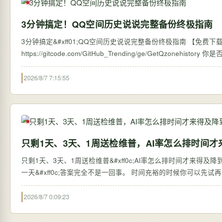
3分钟搞定！QQ空间历史说说完整备份终极指南
3分钟搞定&#xff01;QQ空间历史说说完整备份终极指南 【免费下载链接】G
https://
2026/8/7 7:15:55
只剩1天、3天、1周送检维普，AI率怎么排时间才
只剩1天、3天、1周送检维普&#xff0c;AI率怎么排时间才来得及降到10
一天&#xff0c;答案完全不是一回事。 时间充裕的时候你可以先试再
2026/8/7 0:09:23