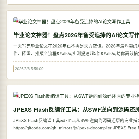
毕业论文神器！盘点2026年备受追捧的AI论文写
一天写完毕业论文在2026年已不再是天方夜谭。2026年最炸裂的AI论
作、降重、排版全流程&#xff0c;实测提速超5倍&#xff0c;助你高
2026/8/6 5:59:09
JPEXS Flash反编译工具：从SWF逆向到源码
JPEXS Flash反编译工具&#xff1a;从SWF逆向到源码还原的专业指南 【免费下载链接
https://gitcode.com/g