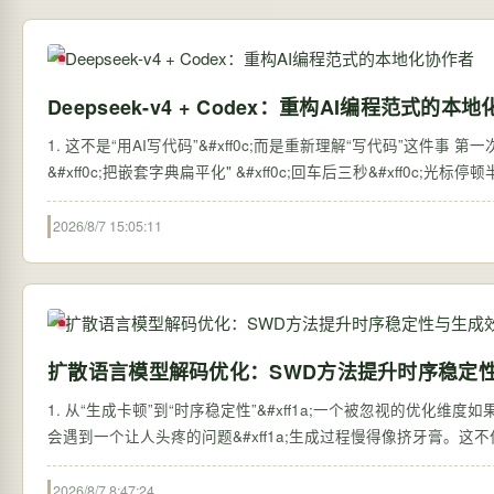
Deepseek-v4 + Codex：重构AI编程范式的本
1. 这不是“用AI写代码”&#xff0c;而是重新理解“写代码”这件事 第一次在终端里敲下 codex --model deepseek-v4 --p
&#xff0c;把嵌套字典扁平化" &#xff0c;回车后三秒&
2026/8/7 15:05:11
扩散语言模型解码优化：SWD方法提升时序稳定
1. 从“生成卡顿”到“时序稳定性”&#xff1a;一个被忽视的优化维度如果你尝试过
会遇到一个让人头疼的问题&#xff1a;生成过程慢得像挤牙膏。这不仅仅
2026/8/7 8:47:24