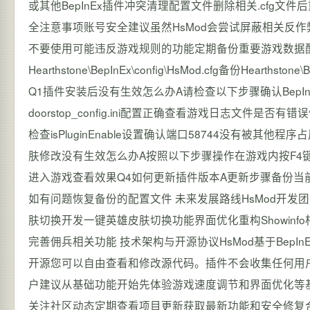
或其他BepInEx插件冲突清理配置文件删除相关.cfg文件后重新
全注意事项账号安全建议虽然HsMod会尝试屏蔽相关反
不要使用可能违反游戏规则的功能定期备份重要游戏数据
Hearthstone\BepInEx\config\HsMod.cfg备份Heart
Q1插件安装后没有生效怎么办A请检查以下步骤确认BepInEx安
doorstop_config.ini配置正确查看游戏日志文件
检查isPluginEnable设置确认端口58744没有被
肤修改没有生效怎么办A按照以下步骤操作在游戏内按F4
进入游戏查看效果Q4如何更新插件版本A更新步骤备份当前的
如有问题恢复备份的配置文件 未来发展路线HsMod开发
肤切换开发一键英雄皮肤切换功能界面优化重构Showinf
完善佣兵相关功能 技术架构与开源协议HsMod基于BepInE
开源您可以自由查看和修改源代码。插件不会收集任何用户
户建议从基础功能开始先体验游戏速度调节和界面优化等
关注社区动态定期查看项目更新获取最新功能和安全修复合