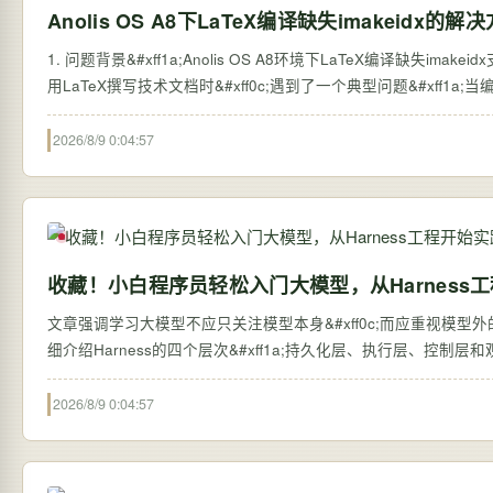
Anolis OS A8下LaTeX编译缺失imakeidx的解
1. 问题背景&#xff1a;Anolis OS A8环境下LaTeX编译缺失imakei
用LaTeX撰写技术文档时&#xff0c;遇到了一个典型问题&#xff1a;当编译包
2026/8/9 0:04:57
收藏！小白程序员轻松入门大模型，从Harness
文章强调学习大模型不应只关注模型本身&#xff0c;而应重视模型外的系统搭建&#
细介绍Harness的四个层次&#xff1a;持久化层、执行层、控制
2026/8/9 0:04:57