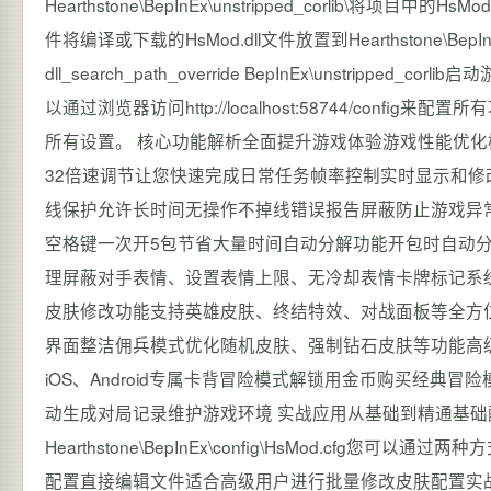
Hearthstone\BepInEx\unstripped_corlib\将项
件将编译或下载的HsMod.dll文件放置到Hearthstone\BepInEx
dll_search_path_override BepInEx\unstr
以通过浏览器访问http://localhost:58744/co
所有设置。 核心功能解析全面提升游戏体验游戏性能优化
32倍速调节让您快速完成日常任务帧率控制实时显示和
线保护允许长时间无操作不掉线错误报告屏蔽防止游戏异
空格键一次开5包节省大量时间自动分解功能开包时自动
理屏蔽对手表情、设置表情上限、无冷却表情卡牌标记系
皮肤修改功能支持英雄皮肤、终结特效、对战面板等全方
界面整洁佣兵模式优化随机皮肤、强制钻石皮肤等功能高
iOS、Android专属卡背冒险模式解锁用金币购买经典冒
动生成对局记录维护游戏环境 实战应用从基础到精通基础配
Hearthstone\BepInEx\config\HsMod.cfg您可以通过两
配置直接编辑文件适合高级用户进行批量修改皮肤配置实战皮肤配置文件位于