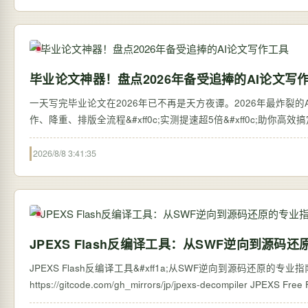
毕业论文神器！盘点2026年备受追捧的AI论文写
一天写完毕业论文在2026年已不再是天方夜谭。2026年最炸裂的AI论
作、降重、排版全流程&#xff0c;实测提速超5倍&#xff0c;助你高
2026/8/8 3:41:35
JPEXS Flash反编译工具：从SWF逆向到源码
JPEXS Flash反编译工具&#xff1a;从SWF逆向到源码还原的专业指南 【免费下载链接
https://gitcode.com/g