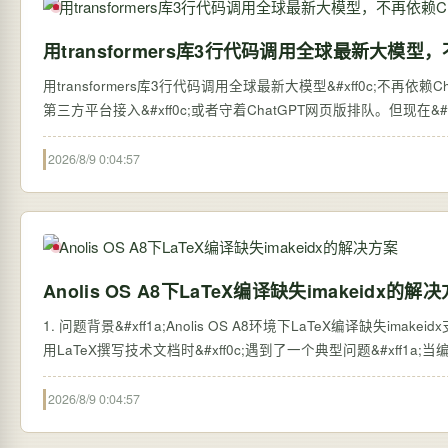
用transformers库3行代码调用全球最新大模型，
用transformers库3行代码调用全球最新大模型&#xff0c;不再依赖ChatGPT网页版 过去&#xff0c;想体验全球最新的大语言
第三方平台接入&#xff0c;或者守着ChatGPT网页版排队。但现在&#xff0c;
2026/8/9 0:04:57
Anolis OS A8下LaTeX编译缺失imakeidx的解
1. 问题背景&#xff1a;Anolis OS A8环境下LaTeX编译缺失imakei
用LaTeX撰写技术文档时&#xff0c;遇到了一个典型问题&#xff1a;当编译包
2026/8/9 0:04:57