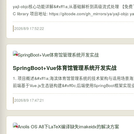
yajl-objc核心功能详解&#xff1a;从基础解析到高级流式处理 【免费下载链接】yajl-
C li
2026/8/9 17:52:22
SpringBoot+Vue体育馆管理系统开发实战
1. 项目概述&#xff1a;海滨体育馆管理系统的技术架构与适用场景
前端基于Vue.js生态链构建&#xff0c;后端使用SpringBoot框
2026/8/9 17:47:21