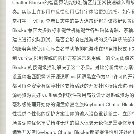
Chatter Blocker的智能算法能够准确区分正常快
奏。实际上许多用户反馈使用后打字体验更加流畅。如何
常打字一段时间查看日志中的最大连击延迟为该按键设置阈值 最大
Blocker兼容大多数标准键盘机械键盘各种轴体青轴、
建议进行实际测试。是否会影响在线游戏的反作弊系统部
的服务条款使用程序白名单功能排除游戏在非竞技模式下
制 vs 全局限制传统的防抖方案通常采用统一的全局阈值这会导
Blocker的按键级控制解决了这个矛盾。对比分析传统
设置精准匹配需求开源透明 vs 闭源黑盒作为MIT许可的开源项目K
都可审查安全有保障社区支持活跃的开发社区持续改进持
源码资源友好 vs 系统负担软件采用高效设计对系统资源
毫秒级处理开始你的键盘修复之旅Keyboard Chatter
性提供个性化的保护方案让你的输入设备重获新生。立即
场景调整优化享受精准无忧的输入体验无论你是需要修复
编程开发者Keyboard Chatter Blocker都能