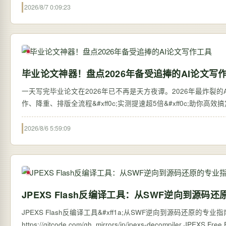
2026/8/7 0:09:23
毕业论文神器！盘点2026年备受追捧的AI论文写
一天写完毕业论文在2026年已不再是天方夜谭。2026年最炸裂的AI论
作、降重、排版全流程&#xff0c;实测提速超5倍&#xff0c;助你高
2026/8/6 5:59:09
JPEXS Flash反编译工具：从SWF逆向到源码
JPEXS Flash反编译工具&#xff1a;从SWF逆向到源码还原的专业指南 【免费下载链接
https://gitcode.com/g