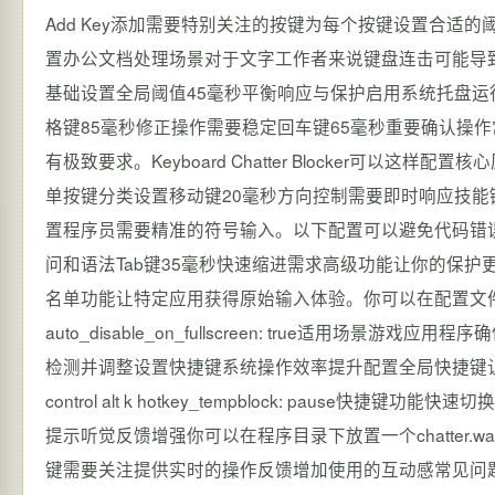
Add Key添加需要特别关注的按键为每个按键设置合适的
置办公文档处理场景对于文字工作者来说键盘连击可能导
基础设置全局阈值45毫秒平衡响应与保护启用系统托盘运
格键85毫秒修正操作需要稳定回车键65毫秒重要确认操
有极致要求。Keyboard Chatter Blocker可
单按键分类设置移动键20毫秒方向控制需要即时响应技能
置程序员需要精准的符号输入。以下配置可以避免代码错误
问和语法Tab键35毫秒快速缩进需求高级功能让你的保护更加智能程
名单功能让特定应用获得原始输入体验。你可以在配置文件config.txt中添加
auto_disable_on_fullscreen: true适用
检测并调整设置快捷键系统操作效率提升配置全局快捷键让操作更加便捷hotke
control alt k hotkey_tempblock: pau
提示听觉反馈增强你可以在程序目录下放置一个chatter
键需要关注提供实时的操作反馈增加使用的互动感常见问题解