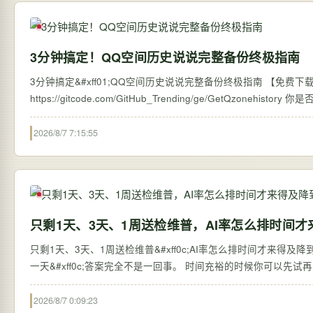
3分钟搞定！QQ空间历史说说完整备份终极指南
3分钟搞定&#xff01;QQ空间历史说说完整备份终极指南 【免费下载链接】G
https://
2026/8/7 7:15:55
只剩1天、3天、1周送检维普，AI率怎么排时间才
只剩1天、3天、1周送检维普&#xff0c;AI率怎么排时间才来得及降到10
一天&#xff0c;答案完全不是一回事。 时间充裕的时候你可以先试再
2026/8/7 0:09:23