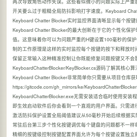
两次导致角色动作失误。这些看似微小的问题实际上严重
开关要么过于粗糙全局防抖影响打字速度。Keyboard Cha
Keyboard Chatter Blocker实时监控界面清
Keyboard Chatter Blocker的最大创新在于
值。这意味着你可以为问题严重的H键设置100毫秒的保
制的工作原理是这样的实时监控每个按键的按下和释放时
保留正常输入这种精准控制让你既能修复问题按键又不会
KeyboardChatterBlocker/KeyBlocker.
Keyboard Chatter Blocker非常简单你只需要从项目仓库获取
https://gitcode.com/gh_mirrors/ke/Keyboard
KeyboardChatterBlocker.exe无需安装适合临
即生效启动软件后你会看到一个直观的用户界面。只需进行
激活防抖保护设置全局阈值建议从50毫秒开始后续根据实际情况调整配置
常驻后台第三步个性化按键调优每个键盘的问题都不一样每个用户的习
精细的按键级控制按键配置界面允许为每个按键设置独立的防抖