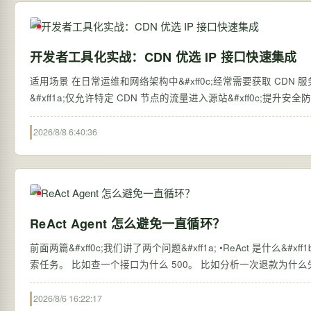
开发者工具化实战：CDN 优选 IP 接口快速集成
适用场景 在日常运维和网络架构中&#xff0c;经常需要获取 CDN 服务商的官方 IP 段&#xff08;CIDR&#xff09;用于以下场景&#xff1a; 防火墙白名单
&#xff1a;仅允许特定 CDN 节点的流量进入源站&#xff0c;提升安全
2026/8/8 6:40:36
ReAct Agent 怎么避免一直循环？
前面两篇&#xff0c;我们讲了两个问题&#xff1a; •ReAct 是什么&#xff1b; •ReAct 和 Workflow 怎么选。 简单说&#xff0c;ReAct 适合处理那种不确定的探
2026/8/6 16:22:17