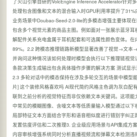
了火山引擎自研的VolcEngine Inference Acce
处理包含图像和文本的混合输入时GPU利用率提升了31%
业务场景中Doubao-Seed-2.0-lite的多模态增强
包含多个视觉元素的商品主图。例如面对一张展示蓝牙耳
解配件关系充电盒属于耳机配套和可选属性颜色变体。在内
89%。2.2 跨模态推理链路新模型显著改善了视觉→
并询问这种情况该如何处理时模型会执行以下推理链视觉
条款决策生成输出包含具体操作步骤的解决方案 测试显示这类
2.3 多轮对话中的模态保持在涉及多轮交互的场景中模型
片] 这个装修风格喜欢吗 AI现代简约风格主色调为灰白配
联到之前分析的视觉特征而非仅依赖文本关键词。这项能力
中常见的模糊图像、含噪文本等低质量输入模型通过以下
局部特征文本方面结合字形和语音相似度进行错别字纠正
发置信度评估和二次推理3. 企业级应用场景与API集成方
内容审核增强系统同时分析直播视频流和弹幕文本检测违