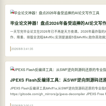
毕业论文神器！盘点2026年备受追捧的AI论文写
一天写完毕业论文在2026年已不再是天方夜谭。2026年最炸裂的AI论
作、降重、排版全流程&#xff0c;实测提速超5倍&#xff0c;助你高
2026/8/8 3:41:35
JPEXS Flash反编译工具：从SWF逆向到源码
JPEXS Flash反编译工具&#xff1a;从SWF逆向到源码还原的专业指南 【免费下载链接
https://gitcode.com/g
2026/8/9 3:00:12