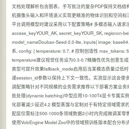
文档处理解析包含图表、手写批注的复杂PDF保持文档结
机摄像头输入和环境语义实现更精准的物体识别和空间标注响应
平台调用模型时建议采用以下配置策略# 多模态输入请求示例 import volc
access_keyYOUR_AK, secret_keyYOUR_SK, regioncn-bei
model_nameDoubao-Seed-2.0-lite, inputs{ image: b
系, config: { temperature: 0.7, # 控制创造性 max_tok
temperature建议视觉任务设为0.3-0.7精确性优先创意生成任务0
类型可提升效果fallback_mode启用后当某模态质
递session_id参数以保持上下文一致性。实测显示这会使
调配策略针对不同规模的业务需求推荐以下部署方案业务规
批处理(dynamic batching)中型应用10-100T4显
化部署减少延迟4.2 模型蒸馏与定制对于有特定领域需求
配层仅需标注500-1000条领域数据2小时内完成微调某
使用VolcEngine Model Zoo中的领域预训练版本