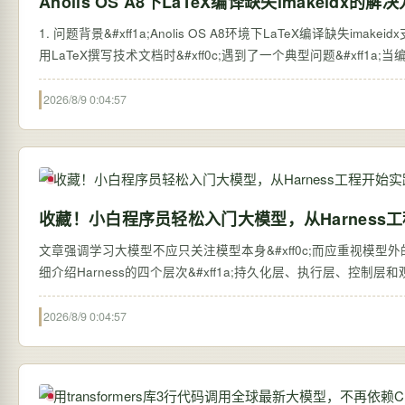
Anolis OS A8下LaTeX编译缺失imakeidx的解
1. 问题背景&#xff1a;Anolis OS A8环境下LaTeX编译缺失imakei
用LaTeX撰写技术文档时&#xff0c;遇到了一个典型问题&#xff1a;当编译包
2026/8/9 0:04:57
收藏！小白程序员轻松入门大模型，从Harness
文章强调学习大模型不应只关注模型本身&#xff0c;而应重视模型外的系统搭建&#
细介绍Harness的四个层次&#xff1a;持久化层、执行层、控制
2026/8/9 0:04:57