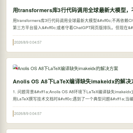
用transformers库3行代码调用全球最新大模型，
用transformers库3行代码调用全球最新大模型&#xff0c;不再依赖ChatGPT网页版 过去&#xff0c;想体验全球最新的大语言
第三方平台接入&#xff0c;或者守着ChatGPT网页版排队。但现在&#xff0c;
2026/8/9 0:04:57
Anolis OS A8下LaTeX编译缺失imakeidx的解
1. 问题背景&#xff1a;Anolis OS A8环境下LaTeX编译缺失imakei
用LaTeX撰写技术文档时&#xff0c;遇到了一个典型问题&#xff1a;当编译包
2026/8/9 0:04:57