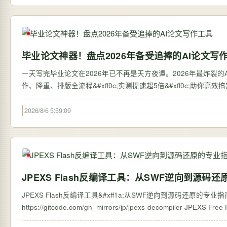
毕业论文神器！盘点2026年备受追捧的AI论文写
一天写完毕业论文在2026年已不再是天方夜谭。2026年最炸裂的AI论
作、降重、排版全流程&#xff0c;实测提速超5倍&#xff0c;助你高
2026/8/6 5:59:09
JPEXS Flash反编译工具：从SWF逆向到源码
JPEXS Flash反编译工具&#xff1a;从SWF逆向到源码还原的专业指南 【免费下载链接
https://gitcode.com/g