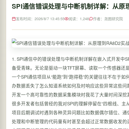
SPI通信错误处理与中断机制详解：从原理
发布时间：2026/8/7 13:45:55
阅读：1,248
作者：尧图研究院
1. SPI通信中的错误处理与中断机制详解在嵌入式开发中SPISerial Peripheral Interface因其协议简单、速率高、硬件资源占用少而备受青睐。无论是驱动一块TFT屏幕、读取一个传感器还是与Flash存储器交换数据SPI都是工程师工具箱里的常客。然而真正让一个SPI通信项目从“能跑”到“跑得稳”的关键往往不在于如何发送和接收数据而在于如何处理那些“万一”的情况——通信出错怎么办数据丢失了怎么知道系统如何及时响应这些异常这些问题恰恰是区分新手和老手的分水岭。最近在基于瑞萨RA8D2系列MCU开发一个高可靠性的数据采集模块时我花了大量时间深挖其SPI模块的用户手册特别是关于错误处理和中断机制的部分。我发现很多开发者包括曾经的我对SPI的理解停留在“四根线、主从通信”的层面对协议栈底层的错误状态机和中斷管理机制一知半解导致项目后期调试时遇到各种灵异问题比如数据偶尔错位、通信莫名挂死排查起来犹如大海捞针。实际上一个健壮的SPI驱动其错误处理和中断管理的代码量有时甚至会超过正常数据收发的逻辑。RA8D2的SPI模块设计得相当细致提供了多种错误检测和灵活的中断源但如何使用好这些功能手册里的流程图和寄存器描述只是骨架真正的血肉——那些“为什么这么做”和“踩过什么坑”——需要在实际项目中才能体会。本文将结合RA8D2的用户手册和我的实战经验为你拆解SPI通信中错误处理与中断机制的每一个细节目标是让你不仅能看懂手册更能写出工业级可靠的SPI驱动代码。2. 核心概念与错误类型解析在深入流程之前我们必须先建立清晰的认知SPI通信中会遇到哪些错误这些错误是如何被硬件检测到的理解这些是设计正确处理逻辑的前提。2.1 SPI通信的四种典型错误根据RA8D2手册的描述其SPI模块主要能检测四种错误每种错误都对应着特定的硬件状态和标志位。2.1.1 模式故障错误 (Mode Fault Error)这是SPI通信中一个比较经典且严重的错误。其触发条件是当SPI模块被配置为从机模式时如果在其正在进行一次串行传输的过程中从开始到结束检测到了其片选信号SSLn0的无效边沿即从有效电平变为无效电平就会产生模式故障错误。为什么这个错误很严重在SPI协议中片选信号的有效通常为低电平标志着一次通信会话的开始和维持。在从机传输数据期间片选信号被意外取消意味着主从设备之间的通信同步被强行打断此时移位寄存器中的数据可能处于半截状态后续通信的时序将完全混乱。因此RA8D2的硬件在检测到模式故障时会采取最严厉的措施自动清除SPCR寄存器的SPESPI Enable位立即停止所有发送和接收操作相当于对SPI模块进行了一次“急刹车”。2.1.2 溢出错误 (Overrun Error)溢出错误发生在接收端。当接收缓冲区或FIFO已经存满数据即SPSR.SPRF标志为1表示接收缓冲区满但移位寄存器又接收完了一个新的数据字硬件试图将这个新数据写入已满的接收缓冲区时就会发生溢出错误。生活化类比想象一个流水线工人移位寄存器正在把产品数据放进一个篮子里接收缓冲区。篮子满了SPRF1但工人没有停下来又拿起了一个新产品试图塞进去这个“塞”的动作就导致了溢出——新产品要么塞不进去丢失了要么把篮子里的某个产品挤掉了。在SPI通信中这意味着数据丢失。硬件会设置SPSR.OVRF溢出标志。2.1.3 奇偶校验错误 (Parity Error)这是一个可选的错误检测功能。当SPI模块的奇偶校验功能被启用相关寄存器位使能后发送方会在数据帧中添加一个校验位接收方则根据收到的数据计算校验位并与收到的校验位进行比较。如果两者不一致则说明数据传输过程中可能发生了位错误硬件会设置SPSR.PERF奇偶校验错误标志。2.1.4 下溢错误 (Underrun Error)下溢错误发生在发送端。当SPI模块被配置为从机并且需要输出数据即作为发送方时如果主机发来的时钟信号已经开始但从机的发送缓冲区或FIFO却是空的没有数据可以移出到MOSI线上此时就会发生下溢错误硬件设置SPSR.UDRF标志。关键点对于RA8D2手册特别指出当发生模式故障错误时硬件会自动清零SPE位。但对于溢出、奇偶校验和下溢错误硬件不会自动停止SPI模块SPE位保持不变。这意味着如果不对这些错误进行处理SPI模块会继续运行而错误状态可能会持续累积或引发更奇怪的问题。因此瑞萨官方建议对于模式故障以外的错误软件应该主动清除SPE位来停止操作。2.2 中断源与事件输出除了错误标志SPI模块还提供了丰富的中断源来通知CPU特定事件的发生这对于实现高效、低延迟的通信至关重要。2.2.1 五大中断源接收缓冲区满中断 (SPIi_SPRI)当接收缓冲区有数据可读时触发。这是最常用的中断用于及时读取接收到的数据避免溢出。发送缓冲区空中断 (SPIi_SPTI)当发送缓冲区为空可以写入新的待发送数据时触发。用于实现连续、流式的数据发送。SPI错误中断 (SPIi_SPEI)这是一个复合中断源。当SPSR.MODF、OVRF、PERF或UDRF这四个错误标志中的任何一个被置位且错误中断使能位SPCR.SPEIE1时都会触发同一个SPIi_SPEI中断。因此在SPIi_SPEI的中断服务程序里第一件事就是查询SPSR寄存器确定具体是哪种错误。SPI空闲中断 (SPIi_SPII)当SPI模块的移位寄存器空闲没有正在进行的传输时触发。可用于检测通信间歇或作为DMA传输完成的辅助判断。通信结束中断 (SPIi_SPCEND)当一次帧通信或序列通信完成时触发。在复杂的多帧传输场景中非常有用。2.2.2 中断与DMA/DTC的联动RA8D2的SPI中断可以与DMA控制器DMAC或数据传输控制器DTC联动实现数据搬运的硬件自动化极大减轻CPU负担。可触发DMA/DTCSPIi_SPRI接收满和SPIi_SPTI发送空这两个中断可以配置为触发DMA/DTC传输。例如可以设置当接收缓冲区满时自动触发DTC将数据搬运到用户指定的内存数组。不可触发DMA/DTC错误中断SPIi_SPEI、空闲中断SPIi_SPII和通信结束中断SPIi_SPCEND通常用于状态监控和错误处理不直接用于数据搬运。2.2.3 一个关键的硬件特性中断请求保持手册中提到了一个容易忽略但非常重要的细节如果产生发送空中断或接收满中断的条件成立时其对应的ICU中断标志ICU.IELSRn.IR已经为1即上一个中断请求尚未被处理那么这个新的中断请求不会被立即输出到ICU而是在模块内部被保持**每种中断源最多保持一个请求。只有当ICU.IELSRn.IR标志被软件清零后这个被保持的请求才会输出。这意味着什么如果你的中断服务程序ISR处理得太慢或者在ISR中没有及时清除中断标志可能会“错过”一次中断事件。但实际上数据事件如缓冲区又满了已经发生。好在硬件帮你“记住”了一次等你清完标志后立刻再次通知你。这要求我们在编写ISR时必须高效并且要在ISR的合适位置及时清除对应的中断标志。3. 主模式下的错误处理流程实战拆解手册中的图43.67提供了一个主模式下的错误处理流程图。这个流程图是纲领但直接照着写代码肯定会踩坑。我们来把它翻译成可执行的逻辑并加入大量手册上没写的“潜规则”。3.1 错误处理的核心状态机整个错误处理可以看作一个状态机其核心步骤如下错误检测通过查询SPSR中的错误标志位MODF,OVRF,PERF,UDRF或等待SPIi_SPEI错误中断触发。错误判定与紧急制动判断错误类型。如果是模式故障MODF硬件已停用SPISPE0软件需要额外确认SSLn0引脚是否已恢复到无效电平。如果是其他错误OVRF/PERF/UDRF软件必须手动清除SPE位来停止SPI这是防止错误扩大的关键一步。清理现场禁用所有SPI相关中断SPTIE,SPRIE,SPEIE,SPIIE,CENDIE防止在清理过程中产生新的中断干扰。必须清除ICU中的中断标志ICU.IELSRn.IR否则该中断线会持续为有效状态。读取残留数据如果是因为接收相关错误如溢出在清理之前强烈建议读取一次接收缓冲区SPDR。这可以清空可能存在的无效数据并复位内部状态机。复位与重初始化通过设置SPFCR.SPFRST1来复位FIFO。然后根据错误性质决定是进行局部配置恢复还是完整的SPI模块重新初始化从设置I/O端口、配置寄存器开始。恢复运行重新使能SPE位和所需的中断回到正常的传输/接收处理流程。3.2 关键代码实现与避坑指南以下是一个基于RA8D2的主模式SPI错误中断服务例程的伪代码框架其中包含了大量实践中的注意事项。/** * brief SPI错误中断服务例程 (SPIi_SPEI) * note 此中断由 MODF, OVRF, PERF, UDRF 任一错误触发 */ void SPI0_SPEI_IRQHandler(void) { uint32_t spsr_reg; uint32_t error_type 0; // 步骤1: 立即读取并保存错误状态 spsr_reg SPI0.SPSR.WORD; // 读取SPSR这个操作本身可能会清除某些标志需查手册 // 步骤2: 判断具体错误来源 if (spsr_reg SPI_SPSR_MODF_Msk) { error_type | ERROR_MODE_FAULT; // 模式故障硬件已自动清除SPE通信已停止。 // 首要任务确认SSL线状态避免电平冲突。 while((PORTx.PIDR.BIT.Bn 0x01) ! SSL_INACTIVE_LEVEL) { // 等待SSL引脚变为无效电平例如高电平 // 此处可加入超时机制防止死循环 } } if (spsr_reg SPI_SPSR_OVRF_Msk) { error_type | ERROR_OVERRUN; // 溢出错误软件必须手动停止SPI SPI0.SPCR.BIT.SPE 0; // 关键操作 } if (spsr_reg SPI_SPSR_PERF_Msk) { error_type | ERROR_PARITY; SPI0.SPCR.BIT.SPE 0; // 手动停止 } if (spsr_reg SPI_SPSR_UDRF_Msk) { error_type | ERROR_UNDERRUN; // 下溢错误在主模式下较少见但处理原则一致 SPI0.SPCR.BIT.SPE 0; } // 步骤3: 清除SPI模块内部的错误标志位 // 通过向SPSRC寄存器的对应位写1来清除SPSR中的标志 SPI0.SPSRC.WORD (SPI_SPSRC_MODFC_Msk | SPI_SPSRC_OVRFC_Msk | SPI_SPSRC_PERFC_Msk | SPI_SPSRC_UDRFC_Msk); // 步骤4: 