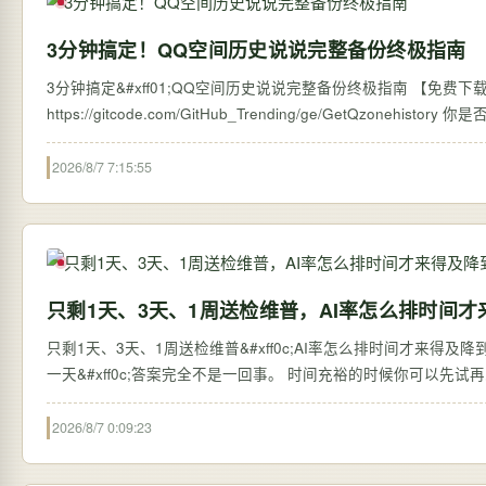
3分钟搞定！QQ空间历史说说完整备份终极指南
3分钟搞定&#xff01;QQ空间历史说说完整备份终极指南 【免费下载链接】G
https://
2026/8/7 7:15:55
只剩1天、3天、1周送检维普，AI率怎么排时间才
只剩1天、3天、1周送检维普&#xff0c;AI率怎么排时间才来得及降到10
一天&#xff0c;答案完全不是一回事。 时间充裕的时候你可以先试再
2026/8/7 0:09:23