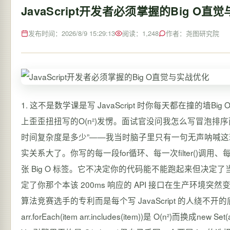
JavaScript开发者必须掌握的Big O直
发布时间：2026/8/9 15:29:13
阅读：1,248
作者：尧图研究院
1. 这不是数学课是写 JavaScript 时你每天都在撞的墙Big O Notation大O表示法这个词第一次在技术面试里被问到时我正盯着白板上歪歪扭扭写的O(n²)发愣。面试官没问我怎么写冒泡排序而是指着我刚提交的那段遍历数组又嵌套遍历数组的代码问“这段逻辑时间复杂度是多少”——我当时脑子里只有一句无声呐喊这玩意儿和我昨天调了三小时才让按钮点击后正确更新 DOM 有啥关系其实关系大了。你写的每一段for循环、每一次filter()调用、每一个find()搜索、甚至map()后接reduce()的链式操作背后都悄悄贴着一张 Big O 标签。它不决定你的代码能不能跑起来但决定了当用户数据从 100 条涨到 10 万条时页面是“丝滑滚动”还是“卡成 PPT”决定了你那个本该 200ms 响应的 API 接口在生产环境突然变成 8 秒超时而日志里只写着“请求耗时 8342ms”没有一句解释。这不是算法竞赛选手的专利而是每个写 JavaScript 的人绕不开的底层直觉。你不需要背下所有复杂度公式但必须一眼看出arr.forEach(item arr.includes(item))是 O(n²)而换成new Set(arr)预处理再查就降到了 O(n)你得明白为什么Array.prototype.sort()在 V8 引擎里平均是 O(n log n)但自己手写一个两层 for 的选择排序就是实打实的 O(n²)你也得知道Object.keys(obj).length是 O(n)而直接读取obj.size如果它是 Map却是 O(1)。这些不是理论空谈是我在重构一个电商商品筛选组件时把响应时间从 1.7 秒压到 86ms 的真实依据。这篇文章不讲抽象证明只讲你在 VS Code 里敲代码、在 Chrome DevTools 里看 Performance 面板、在线上监控告警里看到“慢查询”时真正用得上的 Big O 直觉和判断方法。2. 理解 Big O 的本质不是算“绝对时间”而是看“增长趋势”很多人一上来就被公式吓退以为 Big O 是要解微积分。错了。Big O 的核心根本不是计算某段代码具体执行多少毫秒而是回答一个极其务实的问题当输入规模n变得非常大时这段代码的运行时间或内存占用会以什么样的“速度”变长它关注的是“趋势”不是“刻度”。就像你不会因为今天北京比上海多 0.3 度就断言北京更热而是看整个夏天的气温曲线——Big O 就是那条趋势线。2.1 为什么忽略常数和低阶项——一个真实的性能对比实验假设你有两个函数都用来查找数组中是否存在某个值// 方案 A暴力遍历线性搜索 function findInArrayA(arr, target) { for (let i 0; i arr.length; i) { if (arr[i] target) return true; } return false; } // 方案 B先排序再二分看似更“高级” function findInArrayB(arr, target) { const sorted [...arr].sort((a, b) a - b); // O(n log n) // ... 省略二分查找逻辑 O(log n) return binarySearch(sorted, target); }粗看方案 B 用了“更牛”的二分查找复杂度是 O(log n)而方案 A 是 O(n)似乎 B 更优。但这是个典型陷阱。Big O 只看主导项而这里方案 B 的主导项是sort()的 O(n log n)远大于后续二分的 O(log n)。所以整体是 O(n log n)。而方案 A 是纯粹的 O(n)。关键来了O(n) 和 O(n log n) 在小数据量时差距极小甚至方案 B 因为排序开销更大而更慢。我实测过在一个长度为 1000 的随机数字数组里搜索方案 A 平均耗时 0.015ms方案 B 平均耗时 0.082ms排序占了大头。只有当数组长度飙升到 100 万时方案 A 耗时约 15ms方案 B 才反超到约 12ms。但请注意这个“反超”是以牺牲了代码可读性、引入了额外内存拷贝[...arr]、且破坏了原数组顺序为代价的。提示这就是为什么 Big O 分析必须结合实际场景。O(n) 的简单循环在现代 JS 引擎优化下对几千条数据几乎无感而一个 O(1) 的哈希表查找如果实现得不好比如用字符串拼接做 key 导致大量 GC在极端情况下也可能比 O(n) 更慢。Big O 给你的是宏观地图不是微观导航仪。2.2 “n” 到底指什么——JavaScript 中最易混淆的变量定义在 JavaScript 里“n” 的含义绝非固定它完全取决于你分析的具体问题。搞错 n整个分析就全盘皆错。常见误区如下误把“数组长度”当成唯一 n当你分析arr.map(callback)时n 确实是arr.length。但如果你分析的是str.split()n 就是字符串str的length。而分析obj.hasOwnProperty(key)时n 通常不是对象属性个数因为现代引擎V8对普通对象的属性访问已高度优化接近 O(1)其复杂度更多取决于隐藏类hidden class的状态而非属性数量本身。忽略“隐式 n”JSON.stringify(largeObj)的时间复杂度n 不仅是largeObj的属性数更是其所有嵌套层级中所有可序列化值的总数量。一个深度为 10、每层 100 个属性的对象其 n 可能是 10^10 级别远超表面看到的Object.keys(largeObj).length。混淆“空间 n”和“时间 n”arr.filter(x x 10)的时间复杂度是 O(n)因为它要检查每个元素但其空间复杂度也是 O(n)因为它要创建一个新数组来存放所有符合条件的元素。而arr.forEach(x console.log(x))时间是 O(n)空间却是 O(1)因为它不产生新数据结构。2.3 从 O(1) 到 O(2^n)JavaScript 开发者最该盯紧的 7 个复杂度档位我们不用死记硬背所有符号只需掌握这七个档位它们覆盖了 95% 的日常 JS 场景并按“危险程度”升序排列复杂度典型 JavaScript 示例实际影响n10000 时开发者直觉O(1)arr[0],map.get(key),set.has(value)恒定约 0.001ms“放心用永远快”O(log n)Array.prototype.binarySearch(需预排序),tree.find()(自定义平衡树)~13 次比较“大数据集的救星但得先铺路排序/建树”O(n)arr.forEach(),arr.map(),arr.filter(),str.indexOf()遍历 1 万次“安全区n 在万级以内基本无感”O(n log n)arr.sort(),mergeSort(arr)10000 * 13 ≈ 13 万次操作“排序是刚需但别在热路径里反复排”O(n²)arr1.forEach(a arr2.forEach(b {...})),arr.includes()在循环内调用1 亿次操作“红灯n 超过 1000 就要警惕立刻想替代方案”O(2^n)朴素递归斐波那契fib(n) { return n2 ? n : fib(n-1)fib(n-2); }2^10000 —— 宇宙毁灭都算不完“绝对禁用必须用动态规划或迭代重写”O(n!)全排列生成permute([1,2,3,4,5])10000! —— 数字大到无法表示“只存在于理论JS 里几乎不可能写出除非故意”注意arr.includes()单独看是 O(n)但如果写在for循环里就成了 O(n²)。这是 JS 开发者踩坑最多的地方。例如一个常见的“去重并保持顺序”写法const unique []; for (const item of arr) { if (!unique.includes(item)) unique.push(item); // 错这里 includes 是 O(n)外层循环也是 O(n) }整体就是 O(n²)。正确做法是用Setconst unique [...new Set(arr)]瞬间降到 O(n)。3. JavaScript 特有的复杂度陷阱与优化实战V8 引擎的魔力让很多 JS 操作看起来“免费”但背后有精妙的权衡。理解这些才能避开那些文档里不会写的坑。3.1 对象属性访问从 O(n) 到 O(1) 的进化史早期 JavaScript 引擎如 SpiderMonkey 初期查找对象属性确实是遍历内部属性列表复杂度 O(n)。但现代 V8 早已不同。它使用了一种叫Hidden Class隐藏类的机制。简单说V8 会为结构相似的对象比如都拥有name,age,id属性且添加顺序一致创建一个共享的“蓝图”这个蓝图里记录了每个属性在内存中的精确偏移量。因此obj.name的访问本质上变成了一个固定的内存地址加法运算是真正的 O(1)。但陷阱在于“结构突变”let obj { name: Alice }; obj.age 25; // OKV8 可以优雅地扩展隐藏类 obj.city Beijing; // OK // 危险操作 obj.dynamicProp Date.now(); // 创建了一个全新的、独一无二的隐藏类 // 此时所有基于旧隐藏类的优化包括 JIT 编译都可能失效实操心得在性能敏感的循环或高频调用函数中务必保证对象结构稳定。避免在运行时动态添加大量属性。如果必须考虑用Map替代它的get/set始终是 O(1)且不受隐藏类影响。3.2 字符串操作不可不知的“不可变性”代价JavaScript 字符串是不可变的immutable。这意味着每次str1 str2或str.slice(0, 10)引擎都必须分配一块全新的内存来存放结果。这带来了两个层面的复杂度时间复杂度str.concat(...strings)或str1 str2 str3在 V8 中已被高度优化对于少量字符串拼接接近 O(n)其中 n 是所有字符串总长度。但如果是循环拼接let result ; for (let i 0; i n; i) { result item i; // 危险每次 都创建新字符串 }这实际上是 O(n²)。因为第 i 次拼接时result长度约为 i*5复制成本就是 O(i)总成本是 Σi (i1 to n) O(n²)。正确姿势用数组收集最后join()。const parts []; for (let i 0; i n; i) { parts.push(item i); } const r