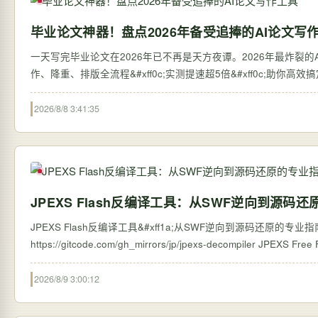
毕业论文神器！盘点2026年备受追捧的AI论文写
一天写完毕业论文在2026年已不再是天方夜谭。2026年最炸裂的AI论
作、降重、排版全流程&#xff0c;实测提速超5倍&#xff0c;助你高
2026/8/8 3:41:35
JPEXS Flash反编译工具：从SWF逆向到源码
JPEXS Flash反编译工具&#xff1a;从SWF逆向到源码还原的专业指南 【免费下载链接
https://gitcode.com/g
2026/8/9 3:00:12