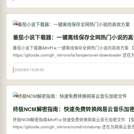
番茄小说下载器：一键离线保存全网热门小说的高
番茄小说下载器&#xff1a;一键离线保存全网热门小说的高效方案 【免费下载链接】
https:/
2026/8/9 15:26:50
终极NCM解密指南：快速免费转换网易云音乐加
终极NCM解密指南&#xff1a;快速免费转换网易云音乐加密文件 【免费下载链
https://gitcode.com/gh_mirrors/ncmd/ncmdump 还在为网易云音乐下载的NCM文件无法在其他播放器使用而烦恼吗&#xff1f;这款专业的NCM解密
工具ncmdump让你轻松突破格式…