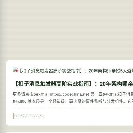
【扣子消息触发器高阶实战指南】：20年架构师亲
更多请点击&#xff1a; https://codechina.net 第一章&#xff1a;扣子消息触发器的核心原理与架构定位 扣子&#xff08;Coze&#xff09;平台中的消息触发器是连接 Bot 行为与外部事件的关键枢纽
&#xff0c;其本质是一个轻量级、高内聚的事件监听与分发组件。
2026/8/8 22:33:59