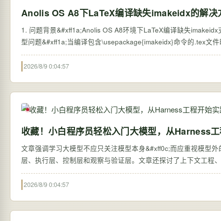
Anolis OS A8下LaTeX编译缺失imakeidx的解
1. 问题背景&#xff1a;Anolis OS A8环境下LaTeX编译缺失imak
型问题&#xff1a;当编译包含\usepackage{imakeidx}命令的.tex文
2026/8/9 0:04:57
收藏！小白程序员轻松入门大模型，从Harness
文章强调学习大模型不应只关注模型本身&#xff0c;而应重视模型外的系统搭建&#
层、执行层、控制层和观察与验证层。文章还探讨了上下文工程、工
2026/8/9 0:04:57