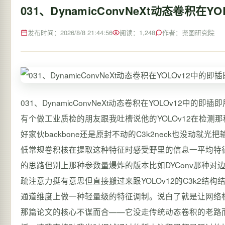
031、DynamicConvNeXt动态卷
发布时间：2026/8/8 21:44:56
阅读：1,248
作者：尧图研究院
031、DynamicConvNeXt动态卷积在YOLOv12
有个做工业质检的朋友跟我吐槽说他的YOLOv12在检
好家伙backbone还是原封不动的C3k2neck也
低常规卷积核在提取这种特征时感受野里的信息一平均特
的思路但别上那种参数量爆炸的版本比如DYConv那种对边
疏注意力挺有意思但直接搬过来跟YOLOv12的C3k2
通道维度上做一种轻量级的特征调制。说白了就是让网络根据输
那篇论文的核心不谋而合——它没走传统动态卷积的老路