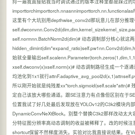
捋一遍我直接贴我当时调试通过的版本注释里都是踩过的
importtorchimporttorch.nnasnnimporttorch.nn.functionalas
这里有个大坑别用depthwise_conv2d那玩意儿在部分推
self.dwconvnn.Conv2d(dim,dim,kernel_sizeker
self.normnn.BatchNorm2d(dim)# 动态调制部
hidden_dimint(dim*expand_ratio)self.pw1nn.Con
始就全量输出self.scalenn.Parameter(torch.zeros(1,dim,1
xself.dwconv(x)xself.norm(x)# 动态
均池化到1x1就行attnF.adaptive_avg_pool2d(x,1)attnse
所以刚开始就是纯残差xx*torch.sigmoid(self.scale*a
定自己该放大哪些通道。跟SE注意力有点像但区别在于SE是
位置我试了好几处最后发现放在YOLOv12的C3k2模块内部替
DynamicConvNeXtBlock。别整个替换C3k2那样
分特征图分辨率高动态调制的收益被稀释了。改的时候注意C3k
shortcut保留不然梯度消失。实验对比我直接说结果。在VisDron