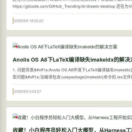
https://gitcod
2026/8/9 18:02:22
Anolis OS A8下LaTeX编译缺失imakeidx的解
1. 问题背景&#xff1a;Anolis OS A8环境下LaTeX编译缺失imak
型问题&#xff1a;当编译包含\usepackage{imakeidx}命令的.tex文
2026/8/9 0:04:57
收藏！小白程序员轻松入门大模型，从Harness