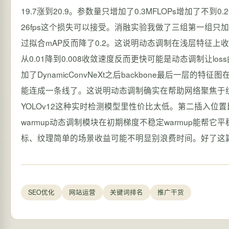
19.7涨到20.9。参数量只增加了0.3MFLOPs增加了不到0.
26fps这个损失可以接受。消融实验我做了三组第一组只加在b
过拟合mAP反而降了0.2。这说明动态调制在浅层特征
从0.01降到0.008收敛速度反而更快可能是动态调制让los
加了DynamicConvNeXt之后backbone最后
能连成一条线了。这说明动态调制确实在帮助网络聚焦于
YOLOv12这种实时检测模型里性价比太低。第二插入位置比模
warmup动态调制模块在初期梯度不稳定warmup能
标、纹理简单的场景收益可能不明显别浪费时间。好了这
SEO优化
网站运营
关键词排名
推广干货