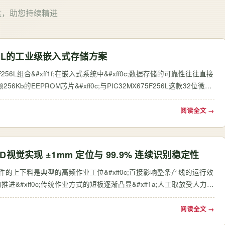
盘，助您持续精进
F256L的工业级嵌入式存储方案
5F256L组合&#xff1f;在嵌入式系统中&#xff0c;数据存储的可靠性往往直接
Kb的EEPROM芯片&#xff0c;与PIC32MX675F256L这款32位微控
级应用对数据存储的严苛要…
阅读全文 →
觉实现 ±1mm 定位与 99.9% 连续识别稳定性
工件的上下料是典型的高频作业工位&#xff0c;直接影响整条产线的运行效
#xff0c;传统作业方式的短板逐渐凸显&#xff1a;人工取放受人力节
劳误差…
阅读全文 →