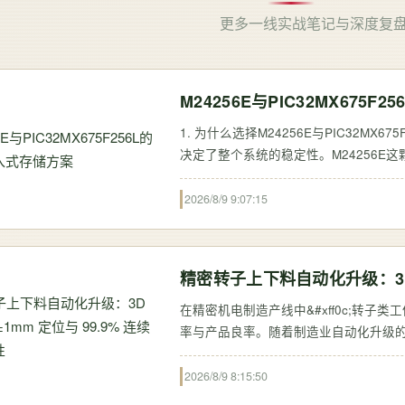
更多一线实战笔记与深度复
M24256E与PIC32MX675
1. 为什么选择M24256E与PIC32MX67
决定了整个系统的稳定性。M24256E这颗256
制器的组合&#xff0c;恰好能满足工业
2026/8/9 9:07:15
精密转子上下料自动化升级：3D视
在精密机电制造产线中&#xff0c;转子类
率与产品良率。随着制造业自动化升级的推进&
奏限制&#xff0c;长期重复劳作易产生疲
2026/8/9 8:15:50