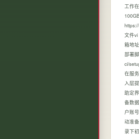
工作在
100
https
文件vi
箱地址
部署脚本
ci/
在服务
入层提
助定
备数据
户账号
动准备好
录下初