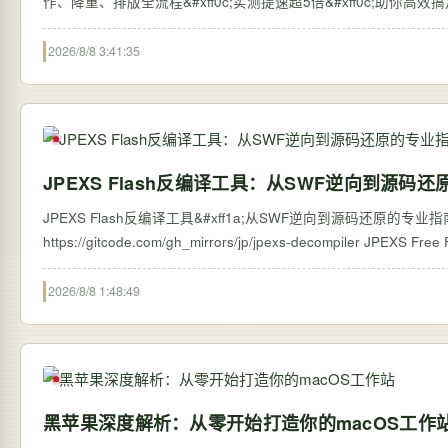
作、降重、排版全流程&#xff0c;实测提速超5倍&#xff0c;助你高
2026/8/8 3:41:35
JPEXS Flash反编译工具：从SWF逆向到源码
JPEXS Flash反编译工具&#xff1a;从SWF逆向到源码还原的专业指南 【免费下载链接
https://gitcode.com/g
2026/8/8 1:48:49
黑苹果深度解析：从零开始打造你的macOS工作