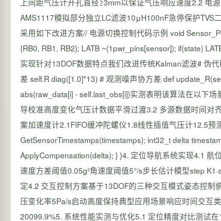
上间距气压计开孔直径≥3mm以保证气压响应速度2.2 电
AMS1117模拟部分独立LC滤波10μH100nF急停保护T
采用如下改进方案// 电源切换控制代码示例 void Sensor_PowerCtrl(uint8
{RB0, RB1, RB2}; LATB ~(1pwr_pins[sensor]); if(s
实现针对13DOF数据特点我们改进传统Kalman滤波# 伪代码示例 class AK
差 self.R diag([1.0]*13) # 观测噪声协方差 def update_R(self,
abs(raw_data[i] - self.last_obs[i])
导校准高度变化气压计数据平滑过渡3.2 多源数据时间对
案加速度计2.1FIFO缓冲陀螺仪1.8线性插值气压计12.5预测补偿实现代码关
GetSensorTimestamps(timestamps); int32_t delta timesta
ApplyCompensation(delta); } }4. 定位导航系统
速度方差阈值0.05g²角速度阈值5°/s步长估计模型step K1·a_{peak}
定4.2 交互控制方案基于13DOF的三种交互模式姿态控
压变化率5Pa/s启动高度保持典型应用场景响应时间交互类型平
20099.9%5. 系统性能实测与优化5.1 定位精度对比测试