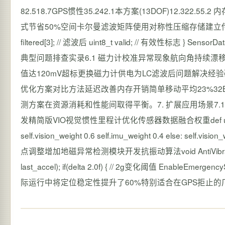
82.518.7GPS惯性35.242.1本方案(13DOF)12.322
式节省50%空间卡尔曼滤波矩阵使用对称性压缩存储建立传感器数据分级缓存策略
filtered[3]; // 滤波后 uint8_t valid; // 有效性
典型问题排查实录6.1 磁力计校准异常现象航向角持续漂
值达120mV超标更换磁力计供电为LC滤波后问题解决经验
优化方案对比方法延迟改善内存开销简单移动平均23%32B
测方案在资源消耗和性能间取得平衡。7. 扩展应用场景7
发精简版VIO视觉惯性里程计优化传感器数据融合权重def update_fusion_we
self.vision_weight 0.6 self.imu_weight 0.4 else: se
点调整增加地磁异常检测模块开发抗振动算法void AntiVibrationFilter() { s
last_accel); if(delta 2.0f) { // 2g变化阈值 EnableEm
际运行中将定位稳定性提升了60%特别适合在GPS拒止的