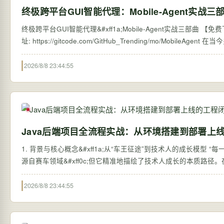
终极跨平台GUI智能代理：Mobile-Agent实战三
终极跨平台GUI智能代理&#xff1a;Mobile-Agent实战三部曲 【免费下载链接】MobileAgent Mobile-Agent: The 
址: https:
2026/8/8 23:44:55
Java后端项目全流程实战：从环境搭建到部署上
1. 背景与核心概念&#xff1a;从“车王征途”到技术人的成长模型 “每一次冲线取胜、每一回高举奖杯&#xff0c;皆为无数日夜苦练的答卷。”这句话虽然
源自赛车领域&#xff0c;但它精准地描绘了技术人成长的本质路
2026/8/8 23:44:55