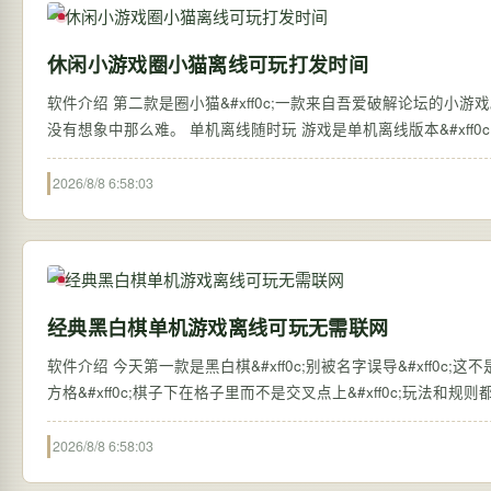
休闲小游戏圈小猫离线可玩打发时间
软件介绍 第二款是圈小猫&#xff0c;一款来自吾爱破解论坛的小游戏。刚开始看的时候觉得难度很大&#xff0c;但真正上手玩起来发现其实还好&#xff0c;
没有想象中那么难。 单机离线随时玩 游戏是单
2026/8/8 6:58:03
经典黑白棋单机游戏离线可玩无需联网
软件介绍 今天第一款是黑白棋&#xff0c;别被名字误导&#xff0c;这不是五子棋&#xff0c;也不是围棋&#xff0c;而是一款经典的策略棋类游戏。棋盘是88的
2026/8/8 6:58:03