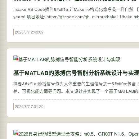
mbake VS Code插件&#xff1a;让Makefile格式化像呼吸一样自然 【免费下载链接】
year
2026/8/7 2:43:09
基于MATLAB的脉搏信号智能分析系统设计与实
摘要&#xff1a;脉搏信号作为人体重要的生理信号之一&#xff
差、可视化能力弱等问题。本文设计并实现了一个基于MATLAB的脉搏信号智能分
2026/8/7 7:31:20